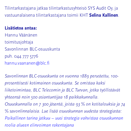
Tilintarkastajana jatkaa tilintarkastusyhteisö SYS Audit Oy, ja
vastuunalaisena tilintarkastajana toimii KHT
Selina Kallinen
.
Lisätietoa antaa:
Hannu Väänänen
toimitusjohtaja
Savonlinnan BLC-osuuskunta
puh. 044 777 5776
hannu.vaananen@blc.fi
Savonlinnan BLC-osuuskunta on vuonna 1889 perustettu, 100-
prosenttisesti kotimainen osuuskunta. Se omistaa kaksi
liiketoimintaa, BLC Telecomin ja BLC Turvan, jotka työllistävät
yhteensä noin 500 asiantuntijaa 18 paikkakunnalla.
Osuuskunnalla on 7 300 jäsentä, joista 93 % on kotitalouksia ja 74
% savonlinnalaisia. Lue lisää osuuskunnan uudesta strategiasta:
Paikallinen tarina jatkuu – uusi strategia vahvistaa osuuskunnan
roolia alueen elinvoiman rakentajana