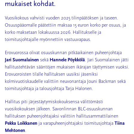
mukaiset kohdat.
Vuosikokous vahvisti vuoden 2025 tilinpäätöksen ja taseen.
Osuuspääomalle päätettiin maksaa 15 euron korko per osuus, ja
korko maksetaan lokakuussa 2026. Hallitukselle ja
toimitusjohtajalle myönnettiin vastuuvapaus.
Erovuorossa olivat osuuskunnan pitkäaikainen puheenjohtaja
Jari Suomalainen
sekä
Hannele Pöykkölä
. Jari Suomalainen jätti
hallitustehtävän sääntöjen mukaisen ikärajan täyttymisen vuoksi.
Erovuoroisten tilalle hallituksen uusiksi jäseniksi
kolmivuotiskaudelle valittiin neuvonantaja Jouni Backman sekä
toimitusjohtaja ja talousjohtaja Tarja Halonen.
Hallitus piti järjestäytymiskokouksensa välittömästi
vuosikokouksen jälkeen. Savonlinnan BLC-osuuskunnan
hallituksen puheenjohtajaksi valittiin hallitusammattilainen
Pekka Loikkanen
ja varapuheenjohtajaksi toimitusjohtaja
Tiina
Mehtonen
.