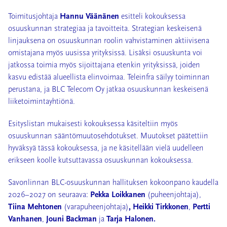
Toimitusjohtaja
Hannu Väänänen
esitteli kokouksessa
osuuskunnan strategiaa ja tavoitteita. Strategian keskeisenä
linjauksena on osuuskunnan roolin vahvistaminen aktiivisena
omistajana myös uusissa yrityksissä. Lisäksi osuuskunta voi
jatkossa toimia myös sijoittajana etenkin yrityksissä, joiden
kasvu edistää alueellista elinvoimaa. Teleinfra säilyy toiminnan
perustana, ja BLC Telecom Oy jatkaa osuuskunnan keskeisenä
liiketoimintayhtiönä.
Esityslistan mukaisesti kokouksessa käsiteltiin myös
osuuskunnan sääntömuutosehdotukset. Muutokset päätettiin
hyväksyä tässä kokouksessa, ja ne käsitellään vielä uudelleen
erikseen koolle kutsuttavassa osuuskunnan kokouksessa.
Savonlinnan BLC-osuuskunnan hallituksen kokoonpano kaudella
2026–2027 on seuraava:
Pekka Loikkanen
(puheenjohtaja),
Tiina Mehtonen
(varapuheenjohtaja)
,
Heikki Tirkkonen
,
Pertti
Vanhanen
,
Jouni Backman
ja
Tarja Halonen.