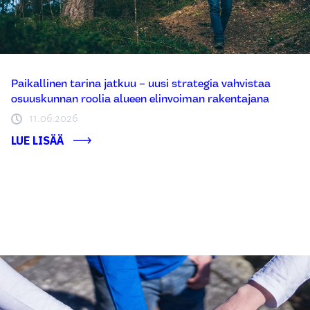
Paikallinen tarina jatkuu – uusi strategia vahvistaa
osuuskunnan roolia alueen elinvoiman rakentajana
11.06.2026
LUE LISÄÄ