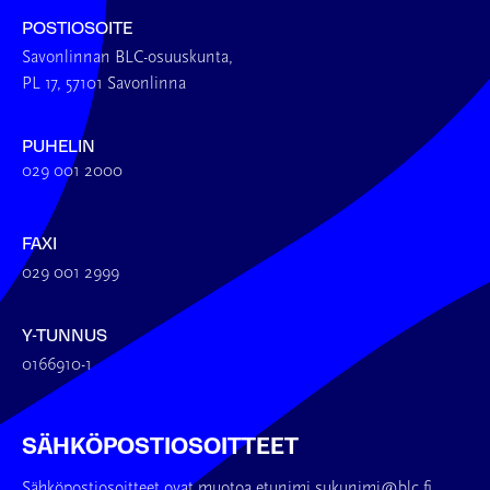
POSTIOSOITE
Savonlinnan BLC-osuuskunta,
PL 17, 57101 Savonlinna
PUHELIN
029 001 2000
FAXI
029 001 2999
Y-TUNNUS
0166910-1
SÄHKÖPOSTIOSOITTEET
Sähköpostiosoitteet ovat muotoa etunimi.sukunimi@blc.fi