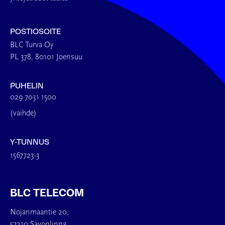
POSTIOSOITE
BLC Turva Oy
PL 378, 80101 Joensuu
PUHELIN
029 7031 1500
(vaihde)
Y-TUNNUS
1567723-3
BLC TELECOM
Nojanmaantie 20,
57210 Savonlinna