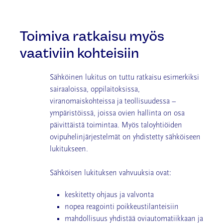
Toimiva ratkaisu myös
vaativiin kohteisiin
Sähköinen lukitus on tuttu ratkaisu esimerkiksi
sairaaloissa, oppilaitoksissa,
viranomaiskohteissa ja teollisuudessa –
ympäristöissä, joissa ovien hallinta on osa
päivittäistä toimintaa. Myös taloyhtiöiden
ovipuhelinjärjestelmät on yhdistetty sähköiseen
lukitukseen.
Sähköisen lukituksen vahvuuksia ovat:
keskitetty ohjaus ja valvonta
nopea reagointi poikkeustilanteisiin
mahdollisuus yhdistää oviautomatiikkaan ja