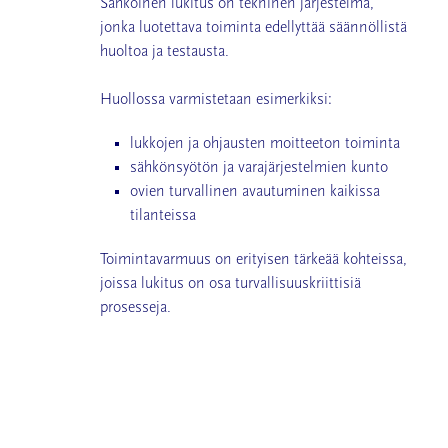
Sähköinen lukitus on tekninen järjestelmä,
jonka luotettava toiminta edellyttää säännöllistä
huoltoa ja testausta.
Huollossa varmistetaan esimerkiksi:
lukkojen ja ohjausten moitteeton toiminta
sähkönsyötön ja varajärjestelmien kunto
ovien turvallinen avautuminen kaikissa
tilanteissa
Toimintavarmuus on erityisen tärkeää kohteissa,
joissa lukitus on osa turvallisuuskriittisiä
prosesseja.