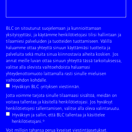
BLC on sitoutunut suojelemaan ja kunnioittamaan
yksityisyyttäsi, ja käytämme henkilötietojasi tilisi hallintaan ja
tilaamiesi palveluiden ja tuotteiden tuottamiseen. Välillä
haluamme ottaa yhteyttä sinuun käyttämiäsi tuotteita ja
palveluita sekä muita sinua kiinnostavia aiheita koskien. Jos
annat meille luvan ottaa sinuun yhteyttä tässä tarkoituksessa,
valitse alla olevista vaihtoehdoista haluamasi
yhteydenottomuoto laittamalla rasti sinulle mieluisen
vaihtoehdon kohdalle.
Hyväksyn BLC -yrityksen viestinnän.
Jotta voimme tarjota sinulle tilaamaasi sisältöä, meidän on
voitava tallentaa ja käsitellä henkilötietojasi. Jos hyväksyt
henkilötietojesi tallentamisen, valitse alla oleva valintaruutu.
Hyväksyn ja sallin, että BLC tallentaa ja käsittelee
henkilötietojani.
*
Voit milloin tahansa perua kyseiset viestintäasetukset.