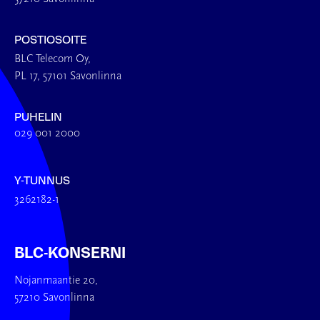
POSTIOSOITE
BLC Telecom Oy,
PL 17, 57101 Savonlinna
PUHELIN
029 001 2000
Y-TUNNUS
3262182-1
BLC-KONSERNI
Nojanmaantie 20,
57210 Savonlinna