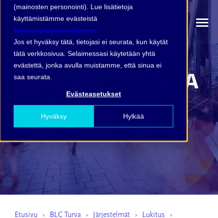
(mainosten personointi). Lue lisätietoja
käyttämistämme evästeistä
tietosuojakäytännöstämme.
Jos et hyväksy tätä, tietojasi ei seurata, kun käytät
tätä verkkosivua. Selaimessasi käytetään yhtä
evästettä, jonka avulla muistamme, että sinua ei
saa seurata.
Evästeasetukset
Sähköinen lukitus
Hyväksy
Hylkää
Etusivu
BLC Turva
Järjestelmät
Lukitus