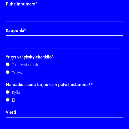
Puhelinnumero
*
Kaupunki
*
Yritys vai yksityishenkilö
*
Yksityishenkilö
Yritys
Haluatko saada tarjouksen palveluistamme?
*
Kyllä
Ei
Viesti