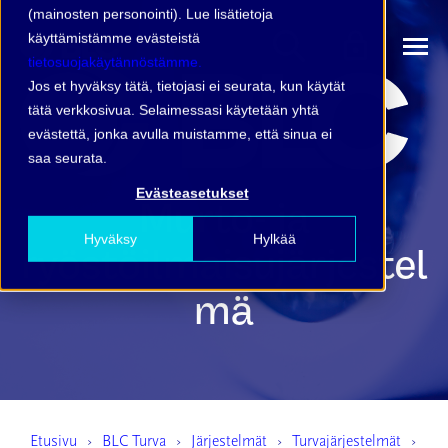
(mainosten personointi). Lue lisätietoja
käyttämistämme evästeistä
tietosuojakäytännöstämme.
Jos et hyväksy tätä, tietojasi ei seurata, kun käytät
tätä verkkosivua. Selaimessasi käytetään yhtä
evästettä, jonka avulla muistamme, että sinua ei
saa seurata.
Evästeasetukset
Murto- ja
Hyväksy
Hylkää
ryöstöilmaisujärjestel
mä
Etusivu
BLC Turva
Järjestelmät
Turvajärjestelmät