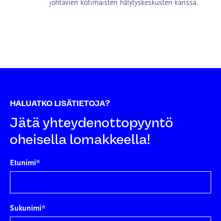
johtavien kotimaisten hälytyskeskusten kanssa.
HALUATKO LISÄTIETOJA?
Jätä yhteydenottopyyntö
oheisella lomakkeella!
Etunimi
*
Sukunimi
*