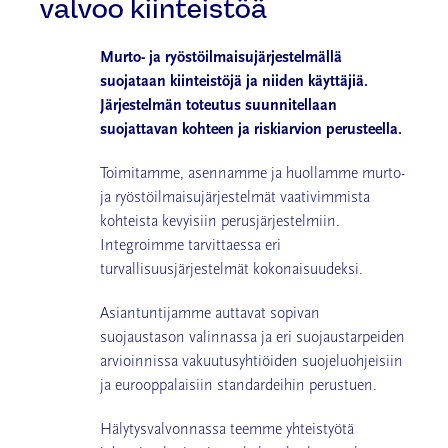
valvoo kiinteistöä
Murto- ja ryöstöilmaisujärjestelmällä
suojataan kiinteistöjä ja niiden käyttäjiä.
Järjestelmän toteutus suunnitellaan
suojattavan kohteen ja riskiarvion perusteella.
Toimitamme, asennamme ja huollamme murto-
ja ryöstöilmaisujärjestelmät vaativimmista
kohteista kevyisiin perusjärjestelmiin.
Integroimme tarvittaessa eri
turvallisuusjärjestelmät kokonaisuudeksi.
Asiantuntijamme auttavat sopivan
suojaustason valinnassa ja eri suojaustarpeiden
arvioinnissa vakuutusyhtiöiden suojeluohjeisiin
ja
eurooppalaisiin standardeihin perustuen.
Hälytysvalvonnassa teemme yhteistyötä