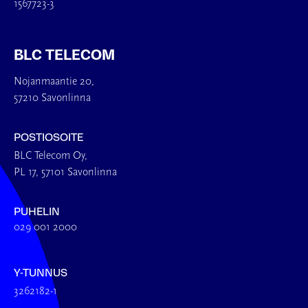
1567723-3
BLC TELECOM
Nojanmaantie 20,
57210 Savonlinna
POSTIOSOITE
BLC Telecom Oy,
PL 17, 57101 Savonlinna
PUHELIN
029 001 2000
Y-TUNNUS
3262182-1