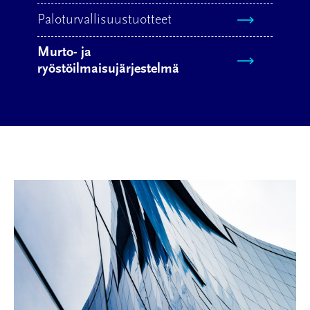
Paloturvallisuustuotteet
Murto- ja
ryöstöilmaisujärjestelmä