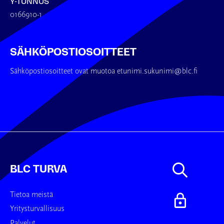
Y-TUNNUS
0166910-1
SÄHKÖPOSTIOSOITTEET
Sähköpostiosoitteet ovat muotoa etunimi.sukunimi@blc.fi
BLC TURVA
Tietoa meistä
Yritysturvallisuus
Palvelut