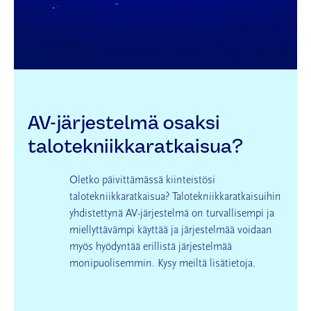
AV-järjestelmä osaksi
talotekniikkaratkaisua?
Oletko päivittämässä kiinteistösi
talotekniikkaratkaisua? Talotekniikkaratkaisuihin
yhdistettynä AV-järjestelmä on turvallisempi ja
miellyttävämpi käyttää ja järjestelmää voidaan
myös hyödyntää erillistä järjestelmää
monipuolisemmin. Kysy meiltä lisätietoja.