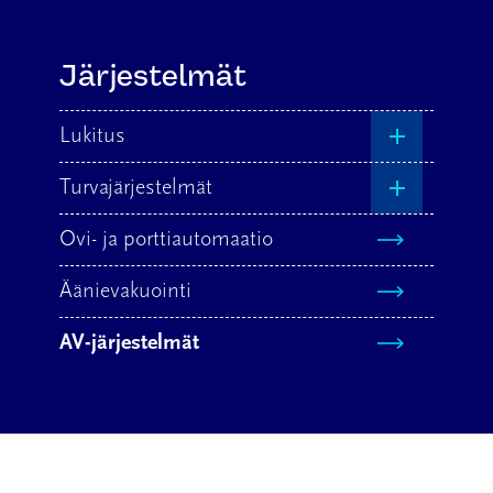
Järjestelmät
Lukitus
Mekaaninen lukitus
Turvajärjestelmät
Digitaalinen lukitus ja
Kulunvalvonta
Ovi- ja porttiautomaatio
kulunhallinta
Kameravalvonta
Äänievakuointi
Sähköinen lukitus
Työajanseuranta
AV-järjestelmät
Varusteet ja helat
Paloturvallisuustuotteet
Älylukitus kotiin
Murto- ja
ryöstöilmaisujärjestelmä