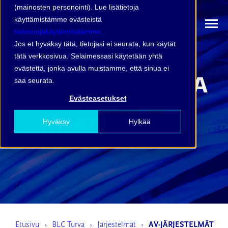
(mainosten personointi). Lue lisätietoja
käyttämistämme evästeistä
tietosuojakäytännöstämme.
Jos et hyväksy tätä, tietojasi ei seurata, kun käytät
tätä verkkosivua. Selaimessasi käytetään yhtä
evästettä, jonka avulla muistamme, että sinua ei
saa seurata.
Evästeasetukset
AV-järjestelmät
Hyväksy
Hylkää
Etusivu
BLC Turva
Järjestelmät
AV-JÄRJESTELMÄT