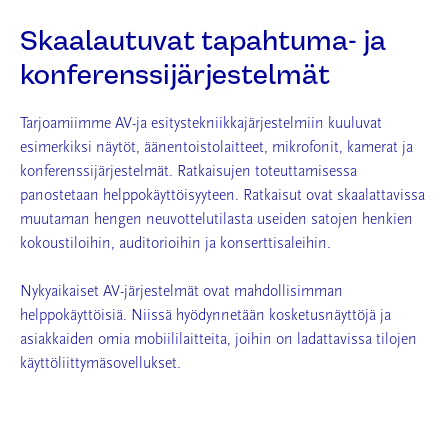
Skaalautuvat tapahtuma- ja
konferenssijärjestelmät
Tarjoamiimme AV-ja esitystekniikkajärjestelmiin kuuluvat
esimerkiksi näytöt, äänentoistolaitteet, mikrofonit, kamerat ja
konferenssijärjestelmät. Ratkaisujen toteuttamisessa
panostetaan helppokäyttöisyyteen. Ratkaisut ovat skaalattavissa
muutaman hengen neuvottelutilasta useiden satojen henkien
kokoustiloihin, auditorioihin ja konserttisaleihin.
Nykyaikaiset AV-järjestelmät ovat mahdollisimman
helppokäyttöisiä. Niissä hyödynnetään kosketusnäyttöjä ja
asiakkaiden omia mobiililaitteita, joihin on ladattavissa tilojen
käyttöliittymäsovellukset.