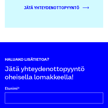
JÄTÄ YHTEYDENOTTOPYYNTÖ
HALUAKO LISÄTIETOA?
Jätä yhteydenottopyyntö
oheisella lomakkeella!
Etunimi
*