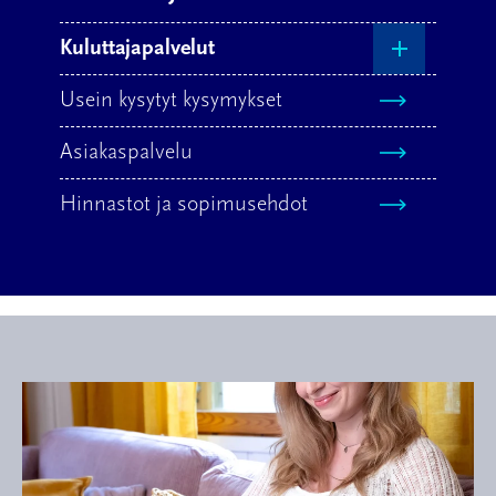
Kuluttajapalvelut
Valokuitu
Usein kysytyt kysymykset
Laajakaista kotiin
Asiakaspalvelu
TV-palvelut
Hinnastot ja sopimusehdot
Tietoturva
Kaapelitelevisio
BLC TV