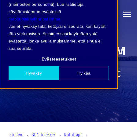
(mainosten personointi). Lue lisätietoja
käyttämistämme evästeistä
tietosuojakäytännöstämme.
Jos et hyväksy tätä, tietojasi ei seurata, kun käytät
tätä verkkosivua. Selaimessasi käytetään yhtä
evästettä, jonka avulla muistamme, että sinua ei
saa seurata.
Evästeasetukset
Kuluttaja-
palvelut
Hyväksy
Hylkää
Etusivu
BLC Telecom
Kuluttajat