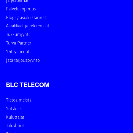
Järjestelmät
Palvelusopimus
Blogi / asiakastarinat
Asiakkaat ja referenssit
Tukkumyynti
Turva Partner
Yhteystiedot
Jätä tarjouspyyntö
BLC TELECOM
Tietoa meistä
Yritykset
Kuluttajat
Taloyhtiöt