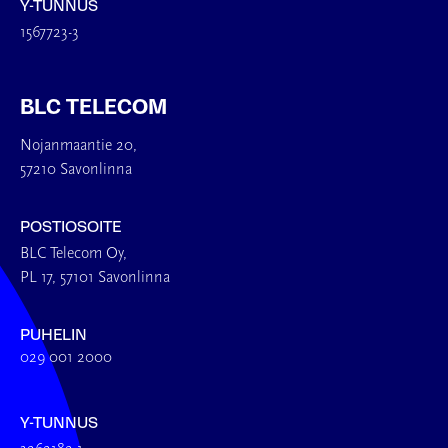
Y-TUNNUS
1567723-3
BLC TELECOM
Nojanmaantie 20,
57210 Savonlinna
POSTIOSOITE
BLC Telecom Oy,
PL 17, 57101 Savonlinna
PUHELIN
029 001 2000
Y-TUNNUS