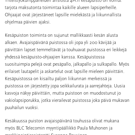
Yhteistyökumppaneiden ansiosta 4H:n kesäpuisto on voinut
tarjota maksutonta toimintaa kaikille alueen lapsiperheille.
Ohjaajat ovat järjestäneet lapsille mielekästä ja liikunnallista
ohjelmaa päivien ajaksi.
Kesäpuiston toiminta on sujunut mallikkaasti kesän alusta
alkaen. Avajaispäivänä puistossa oli jopa yli 200 kävijää ja
päivittäin lapset temmeltävät ja touhuavat puistossa eri leikkejä
yhdessä kesäpuisto-ohjaajien kanssa. Kesäpuistossa
suosituimpia pelejä ovat pesäpallo, jalkapallo ja sulkapallo. Myös
erilaiset lautapelit ja askartelut ovat lapsille mieleen päivittäin.
Kesäpuistossa on kisailtu paljon liikunnan merkeissä ja
puistossa on järjestetty jopa seikkailurata ja aarrejahteja. Uusia
kasvoja näkyy päivittäin, mutta puistoon on muodostunut jo
vakiolapsiporukka, jotka vierailevat puistossa joka päivä mukavan
puuhailun vuoksi.
Kesäkuussa puiston avajaispäivänä touhussa olivat mukana
myös BLC Telecomin myyntipäällikkö Paula Muhonen ja