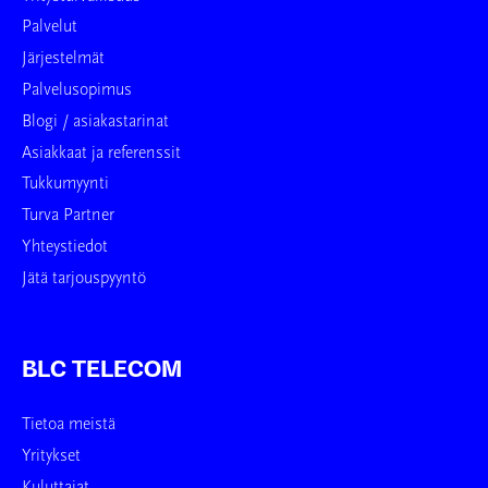
Palvelut
Järjestelmät
Palvelusopimus
Blogi / asiakastarinat
Asiakkaat ja referenssit
Tukkumyynti
Turva Partner
Yhteystiedot
Jätä tarjouspyyntö
BLC TELECOM
Tietoa meistä
Yritykset
Kuluttajat