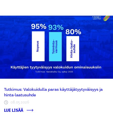
Tutkimus: Valokuidulla paras käyttäjätyytyväisyys ja
hinta-laatusuhde
08.05.2026
LUE LISÄÄ