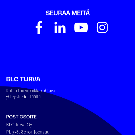
SEURAA MEITÄ
BLC TURVA
Katso toimipaikkakohtaiset
yhteystiedot täältä
POSTIOSOITE
BLC Turva Oy
PL 378, 80101 Joensuu