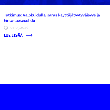
Tutkimus: Valokuidulla paras käyttäjätyytyväisyys ja
hinta-laatusuhde
08.05.2026
LUE LISÄÄ