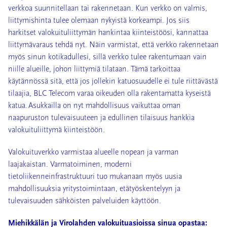
verkkoa suunnitellaan tai rakennetaan. Kun verkko on valmis,
liittymishinta tulee olemaan nykyistä korkeampi. Jos siis
harkitset valokuituliittymän hankintaa kiinteistöösi, kannattaa
liittymävaraus tehdä nyt. Näin varmistat, että verkko rakennetaan
myös sinun kotikadullesi, sillä verkko tulee rakentumaan vain
niille alueille, johon liittymiä tilataan. Tämä tarkoittaa
käytännössä sitä, että
jos jollekin katuosuudelle ei tule riittävästä
tilaajia, BLC Telecom varaa oikeuden olla rakentamatta kyseistä
katua.
Asukkailla on nyt mahdollisuus vaikuttaa oman
naapuruston tulevaisuuteen ja edullinen tilaisuus hankkia
valokuituliittymä kiinteistöön.
Valokuituverkko varmistaa alueelle nopean ja varman
laajakaistan. Varmatoiminen, moderni
tietoliikenneinfrastruktuuri tuo mukanaan myös uusia
mahdollisuuksia yritystoimintaan, etätyöskentelyyn ja
tulevaisuuden sähköisten palveluiden käyttöön.
Miehikkälän ja Virolahden valokuituasioissa sinua opastaa: