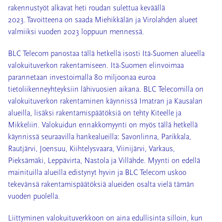
rakennustyöt alkavat heti roudan sulettua keväällä
2023. Tavoitteena on saada Miehikkälän ja Virolahden alueet
valmiiksi vuoden 2023 loppuun mennessä.
BLC Telecom panostaa tällä hetkellä isosti Itä-Suomen alueella
valokuituverkon rakentamiseen. Itä-Suomen elinvoimaa
parannetaan investoimalla 80 miljoonaa euroa
tietoliikenneyhteyksiin lähivuosien aikana. BLC Telecomilla on
valokuituverkon rakentaminen käynnissä Imatran ja Kausalan
alueilla, lisäksi rakentamispäätöksiä on tehty Kiteelle ja
Mikkeliin. Valokuidun ennakkomyynti on myös tällä hetkellä
käynnissä seuraavilla hankealueilla: Savonlinna, Parikkala,
Rautjärvi, Joensuu, Kiihtelysvaara, Viinijärvi, Varkaus,
Pieksämäki, Leppävirta, Nastola ja Villähde. Myynti on edellä
mainituilla alueilla edistynyt hyvin ja BLC Telecom uskoo
tekevänsä rakentamispäätöksiä alueiden osalta vielä tämän
vuoden puolella.
Liittyminen valokuituverkkoon on aina edullisinta silloin, kun