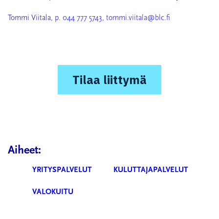
Tommi Viitala,
p. 044 777 5743
,
tommi.viitala@blc.fi
Tilaa liittymä
Aiheet:
YRITYSPALVELUT
KULUTTAJAPALVELUT
VALOKUITU