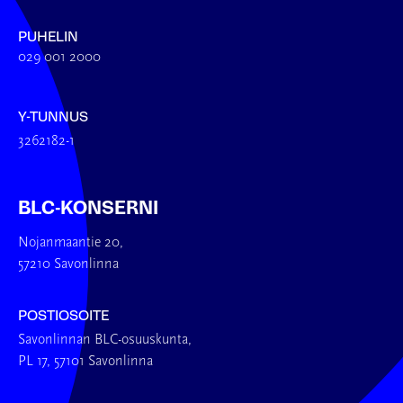
PUHELIN
029 001 2000
Y-TUNNUS
3262182-1
BLC-KONSERNI
Nojanmaantie 20,
57210 Savonlinna
POSTIOSOITE
Savonlinnan BLC-osuuskunta,
PL 17, 57101 Savonlinna