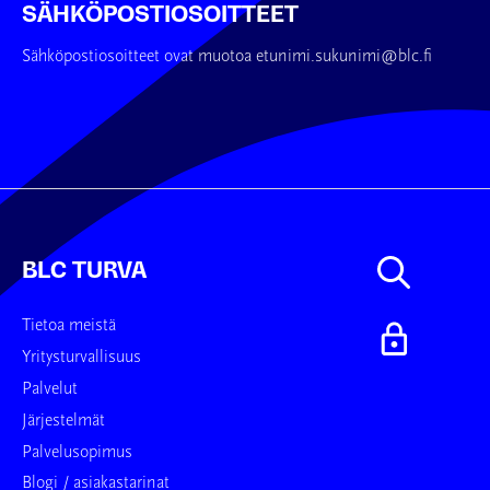
SÄHKÖPOSTIOSOITTEET
Sähköpostiosoitteet ovat muotoa etunimi.sukunimi@blc.fi
BLC TURVA
Tietoa meistä
Yritysturvallisuus
Palvelut
Järjestelmät
Palvelusopimus
Blogi / asiakastarinat