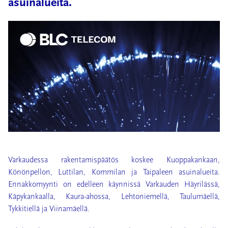
asuinalueita.
Varkaudessa rakentamispäätös koskee Kuoppakankaan,
Könönpellon,
Luttilan, Kommilan ja Taipaleen asuinalueita.
Ennakkomyynti on edelleen käynnissä Varkauden Häyrilässä,
Käpykankaalla, Kaura-ahossa, Lehtoniemellä, Taulumäellä,
Tykkitiellä ja Viinamäellä.