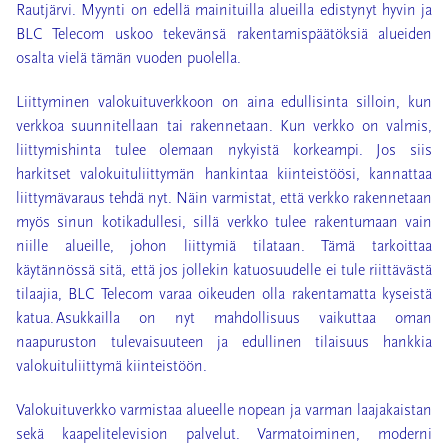
Rautjärvi. Myynti on edellä mainituilla alueilla edistynyt hyvin ja
BLC Telecom uskoo tekevänsä rakentamispäätöksiä alueiden
osalta vielä tämän vuoden puolella.
Liittyminen valokuituverkkoon on aina edullisinta silloin, kun
verkkoa suunnitellaan tai rakennetaan. Kun verkko on valmis,
liittymishinta tulee olemaan nykyistä korkeampi. Jos siis
harkitset valokuituliittymän hankintaa kiinteistöösi, kannattaa
liittymävaraus tehdä nyt. Näin varmistat, että verkko rakennetaan
myös sinun kotikadullesi, sillä verkko tulee rakentumaan vain
niille alueille, johon liittymiä tilataan. Tämä tarkoittaa
käytännössä sitä, että
jos jollekin katuosuudelle ei tule riittävästä
tilaajia, BLC Telecom varaa oikeuden olla rakentamatta kyseistä
katua.
Asukkailla on nyt mahdollisuus vaikuttaa oman
naapuruston tulevaisuuteen ja edullinen tilaisuus hankkia
valokuituliittymä kiinteistöön.
Valokuituverkko varmistaa alueelle nopean ja varman laajakaistan
sekä kaapelitelevision palvelut. Varmatoiminen, moderni