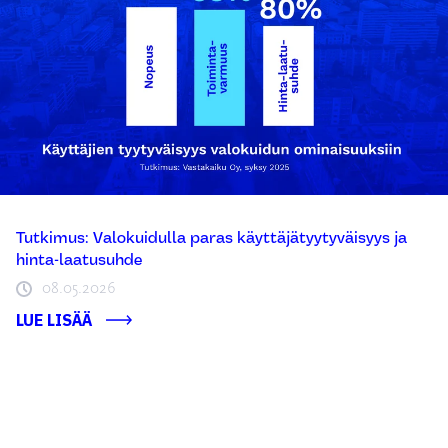
Tutkimus: Valokuidulla paras käyttäjätyytyväisyys ja
hinta-laatusuhde
08.05.2026
LUE LISÄÄ