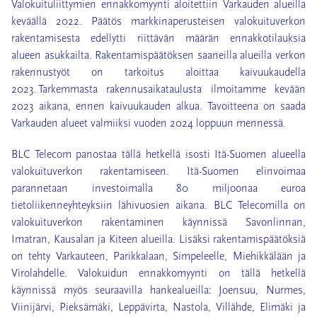
Valokuituliittymien ennakkomyynti aloitettiin Varkauden alueilla
keväällä 2022. Päätös markkinaperusteisen valokuituverkon
rakentamisesta edellytti riittävän määrän ennakkotilauksia
alueen asukkailta. Rakentamispäätöksen saaneilla alueilla verkon
rakennustyöt on tarkoitus aloittaa kaivuukaudella
2023. Tarkemmasta rakennusaikataulusta ilmoitamme kevään
2023 aikana, ennen kaivuukauden alkua. Tavoitteena on saada
Varkauden alueet valmiiksi vuoden 2024 loppuun mennessä.
BLC Telecom panostaa tällä hetkellä isosti Itä-Suomen alueella
valokuituverkon rakentamiseen. Itä-Suomen elinvoimaa
parannetaan investoimalla 80 miljoonaa euroa
tietoliikenneyhteyksiin lähivuosien aikana. BLC Telecomilla on
valokuituverkon rakentaminen käynnissä Savonlinnan,
Imatran, Kausalan ja Kiteen alueilla. Lisäksi rakentamispäätöksiä
on tehty Varkauteen, Parikkalaan, Simpeleelle, Miehikkälään ja
Virolahdelle. Valokuidun ennakkomyynti on tällä hetkellä
käynnissä myös seuraavilla hankealueilla: Joensuu, Nurmes,
Viinijärvi, Pieksämäki, Leppävirta, Nastola, Villähde, Elimäki ja