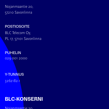
Nojanmaantie 20,
57210 Savonlinna
POSTIOSOITE
BLC Telecom Oy,
PL 17, 57101 Savonlinna
PUHELIN
029 001 2000
Y-TUNNUS
3262182-1
BLC-KONSERNI
Nojanmaantie 20,