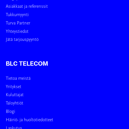
Asiakkaat ja referenssit
Tukkumyynti
Turva Partner
Yhteystiedot
Jätä tarjouspyyntö
BLC TELECOM
Tietoa meistä
Yritykset
Kuluttajat
Taloyhtiöt
Blogi
Häiriö- ja huoltotiedotteet
Laskutus