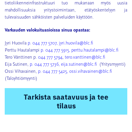
tietoliikenneinfrastruktuuri tuo mukanaan myös uusia
mahdollisuuksia yritystoimintaan, etätyöskentelyyn ja
tulevaisuuden sähköisten palveluiden käyttöön.
Varkauden valokuituasioissa sinua opastaa:
Jyri Huovila
p. 044 777 5707,
jyri.huovila@blc.fi
Perttu Hautalampi
p. 044 777 5915,
perttu.hautalampi@blc.fi
Tero Vänttinen p.
044 777 5794
,
tero.vanttinen@blc.fi
Eija Sutinen,
p. 044 777 5736,
eija.sutinen@blc.fi
(Yritysmyynti)
Ossi Vihavainen,
p. 044 777 5425,
ossi.vihavainen@blc.fi
(Taloyhtiömyynti)
Tarkista saatavuus ja tee
tilaus