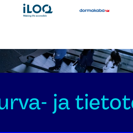
rva- ja tieto