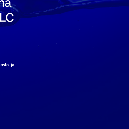
ma
BLC
osto- ja