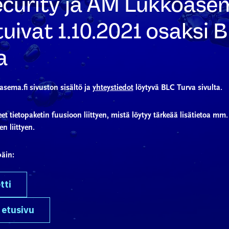
curity ja AM Lukkoase
uivat 1.10.2021 osaksi 
a
sema.fi sivuston sisältö ja
yhteystiedot
löytyvä BLC Turva sivulta.
 tietopaketin fuusioon liittyen, mistä löytyy tärkeää lisätietoa mm. 
n liittyen.
päin:
tti
 etusivu