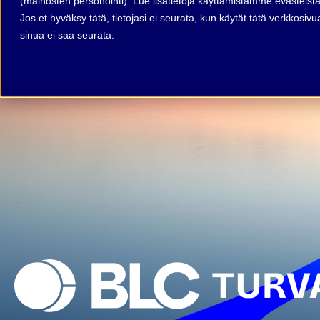
(mainosten personointi). Lue lisätietoja käyttämistämme evästeist
Jos et hyväksy tätä, tietojasi ei seurata, kun käytät tätä verkkosi
sinua ei saa seurata.