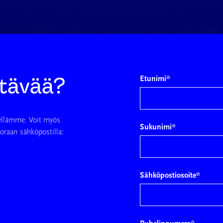
ttävää?
Etunimi
*
ellämme. Voit myös
Sukunimi
*
suoraan sähköpostilla:
Sähköpostiosoite
*