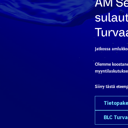
AM Se
sulaut
Turva
Jatkossa amlukkoa
Olemme koostaneet
myyntilaskutuksee
Siirry tästä eteen
Tietopake
BLC Turva