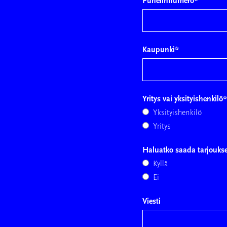
Puhelinnumero
*
Kaupunki
*
Yritys vai yksityishenkilö
*
Yksityishenkilö
Yritys
Haluatko saada tarjouks
Kyllä
Ei
Viesti