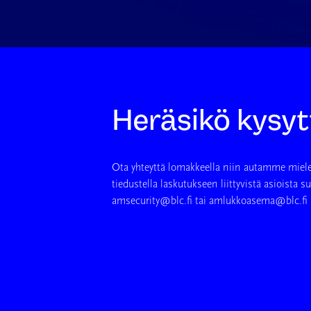
Heräsikö kysy
Ota yhteyttä lomakkeella niin autamme miel
tiedustella laskutukseen liittyvistä asioista 
amsecurity@blc.fi tai amlukkoasema@blc.fi