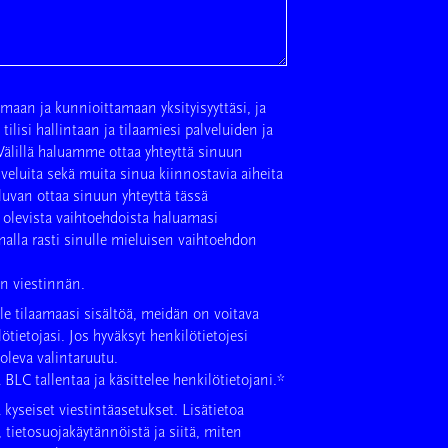
maan ja kunnioittamaan yksityisyyttäsi, ja
ilisi hallintaan ja tilaamiesi palveluiden ja
Välillä haluamme ottaa yhteyttä sinuun
lveluita sekä muita sinua kiinnostavia aiheita
luvan ottaa sinuun yhteyttä tässä
la olevista vaihtoehdoista haluamasi
alla rasti sinulle mieluisen vaihtoehdon
n viestinnän.
le tilaamaasi sisältöä, meidän on voitava
lötietojasi. Jos hyväksyt henkilötietojesi
 oleva valintaruutu.
 BLC tallentaa ja käsittelee henkilötietojani.
*
 kyseiset viestintäasetukset. Lisätietoa
 tietosuojakäytännöistä ja siitä, miten