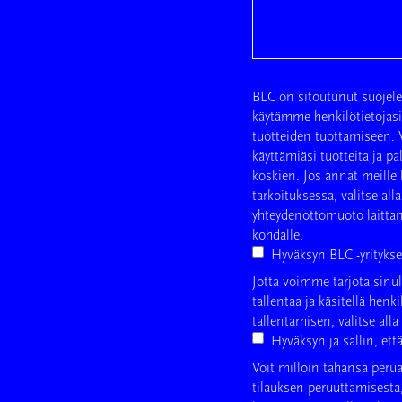
BLC on sitoutunut suojele
käytämme henkilötietojasi t
tuotteiden tuottamiseen. 
käyttämiäsi tuotteita ja pa
koskien. Jos annat meille 
tarkoituksessa, valitse al
yhteydenottomuoto laittam
kohdalle.
Hyväksyn BLC -yritykse
Jotta voimme tarjota sinul
tallentaa ja käsitellä henki
tallentamisen, valitse alla
Hyväksyn ja sallin, että
Voit milloin tahansa perua
tilauksen peruuttamisesta,