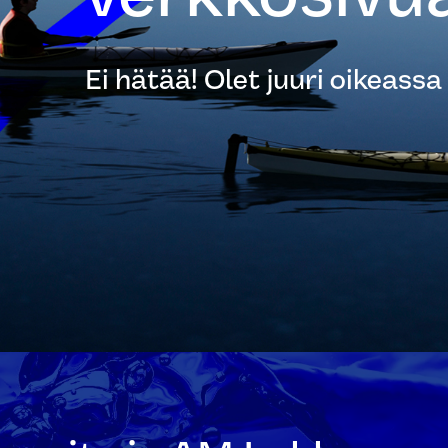
Ei hätää! Olet juuri oikeassa