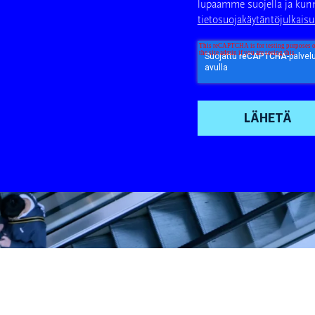
lupaamme suojella ja kunni
tietosuojakäytäntöjulkais