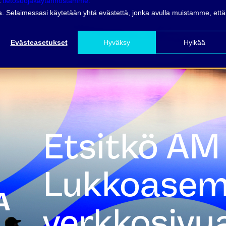
ä
tietosuojakäytännöstämme.
vua. Selaimessasi käytetään yhtä evästettä, jonka avulla muistamme, että
BLC TURVA
BLC TELECOM
OSUUS
Evästeasetukset
Hyväksy
Hylkää
Etsitkö AM
Lukkoase
verkkosivu