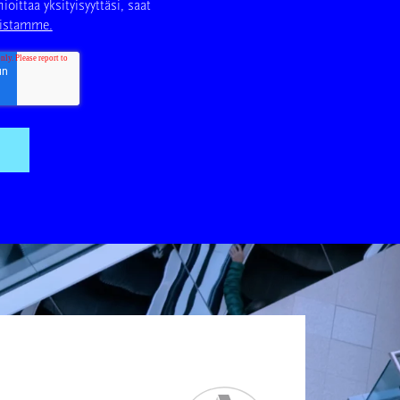
oittaa yksityisyyttäsi, saat
uistamme.