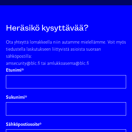
Heräsikö kysyttävää?
Ota yhteyttä lomakkeella niin autamme mielellämme. Voit myös
tiedustella laskutukseen liittyvistä asioista suoraan
sähköpostilla:
amsecurity@blc.fi tai amlukkoasema@blc.fi
Etunimi
*
Sukunimi
*
Sähköpostiosoite
*