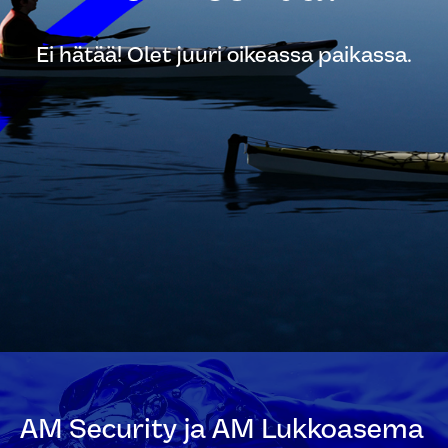
Ei hätää! Olet juuri oikeassa paikassa.
AM Security ja AM Lukkoasema