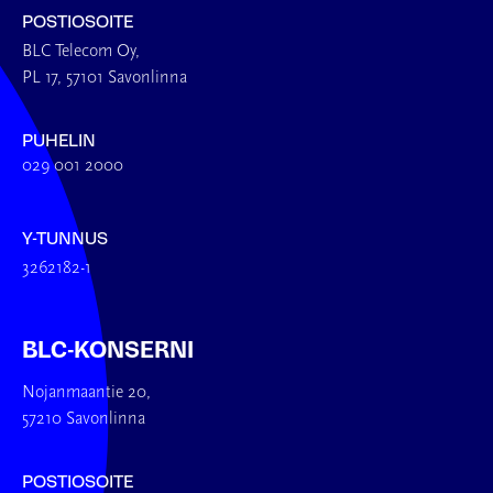
POSTIOSOITE
BLC Telecom Oy,
PL 17, 57101 Savonlinna
PUHELIN
029 001 2000
Y-TUNNUS
3262182-1
BLC-KONSERNI
Nojanmaantie 20,
57210 Savonlinna
POSTIOSOITE