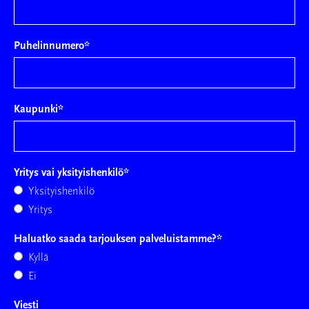
Puhelinnumero
*
Kaupunki
*
Yritys vai yksityishenkilö
*
Yksityishenkilö
Yritys
Haluatko saada tarjouksen palveluistamme?
*
Kyllä
Ei
Viesti