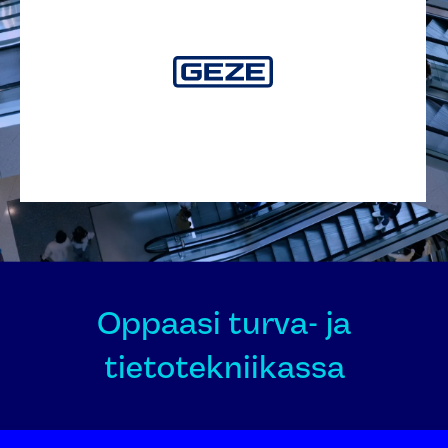
Oppaasi turva- ja
tietotekniikassa