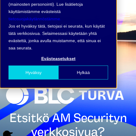
(mainosten personointi). Lue lisätietoja
käyttämistämme evästeistä
tietosuojakäytännöstämme.
Jos et hyväksy tätä, tietojasi ei seurata, kun käytät
tätä verkkosivua. Selaimessasi käytetään yhtä
evästettä, jonka avulla muistamme, että sinua ei
saa seurata.
Evästeasetukset
Hyväksy
Hylkää
Etsitkö AM Securityn
verkkosivua?