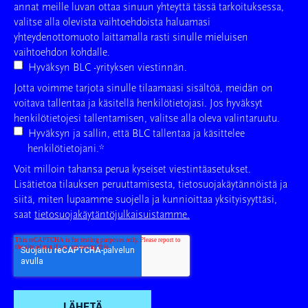
annat meille luvan ottaa sinuun yhteyttä tässä tarkoituksessa,
valitse alla olevista vaihtoehdoista haluamasi
yhteydenottomuoto laittamalla rasti sinulle mieluisen
vaihtoehdon kohdalle.
Hyväksyn BLC -yrityksen viestinnän.
Jotta voimme tarjota sinulle tilaamaasi sisältöä, meidän on
voitava tallentaa ja käsitellä henkilötietojasi. Jos hyväksyt
henkilötietojesi tallentamisen, valitse alla oleva valintaruutu.
Hyväksyn ja sallin, että BLC tallentaa ja käsittelee
henkilötietojani.
*
Voit milloin tahansa perua kyseiset viestintäasetukset.
Lisätietoa tilauksen peruuttamisesta, tietosuojakäytännöistä ja
siitä, miten lupaamme suojella ja kunnioittaa yksityisyyttäsi,
saat
tietosuojakäytäntöjulkaisuistamme.