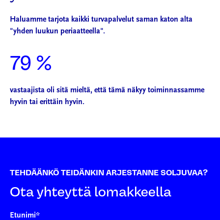
Haluamme tarjota kaikki turvapalvelut saman katon alta
"yhden luukun periaatteella".
79 %
vastaajista oli sitä mieltä, että tämä näkyy toiminnassamme
hyvin tai erittäin hyvin.
TEHDÄÄNKÖ TEIDÄNKIN ARJESTANNE SOLJUVAA?
Ota yhteyttä lomakkeella
Etunimi
*