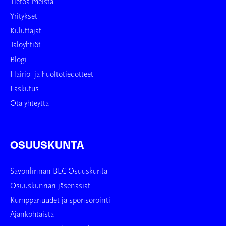
Tietoa meistä
Yritykset
Kuluttajat
Taloyhtiöt
Blogi
Häiriö- ja huoltotiedotteet
Laskutus
Ota yhteyttä
OSUUSKUNTA
Savonlinnan BLC-Osuuskunta
Osuuskunnan jäsenasiat
Kumppanuudet ja sponsorointi
Ajankohtaista