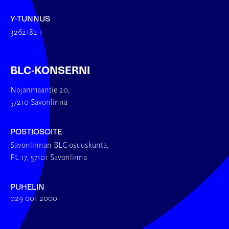
Y-TUNNUS
3262182-1
BLC-KONSERNI
Nojanmaantie 20,
57210 Savonlinna
POSTIOSOITE
Savonlinnan BLC-osuuskunta,
PL 17, 57101 Savonlinna
PUHELIN
029 001 2000