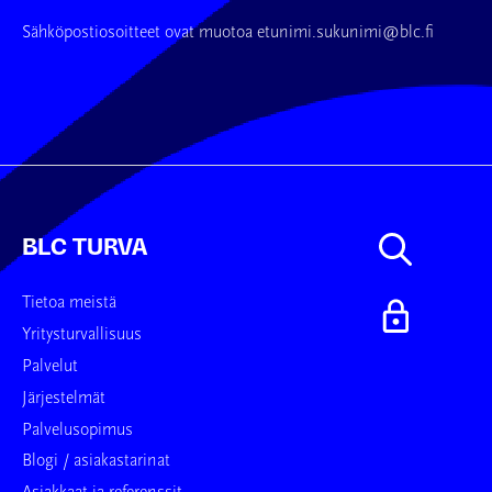
Sähköpostiosoitteet ovat muotoa etunimi.sukunimi@blc.fi
BLC TURVA
Tietoa meistä
Yritysturvallisuus
Palvelut
Järjestelmät
Palvelusopimus
Blogi / asiakastarinat