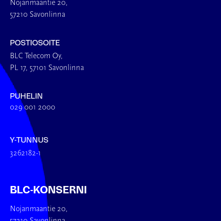
Nojanmaantie 20,
57210 Savonlinna
POSTIOSOITE
BLC Telecom Oy,
PL 17, 57101 Savonlinna
PUHELIN
029 001 2000
Y-TUNNUS
3262182-1
BLC-KONSERNI
Nojanmaantie 20,
57210 Savonlinna