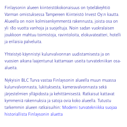
Finlaysonin alueen kiinteistökokonaisuus on työeläkeyhtiö
Varman omistuksessa Tampereen Kiinteistö Invest Oy:n kautta.
Alueella on noin kolmisenkymmentä rakennusta, joista osa on
yli 180 vuotta vanhoja ja suojeltuja. Noin sadan vuokralaisen
joukkoon mahtuu toimistoja, ravintoloita, elokuvateatteri, hotelli
ja erilaisia palveluita.
Yhteistyö käynnistyi kulunvalvonnan uudistamisesta ja on
vuosien aikana laajentunut kattamaan useita turvatekniikan osa-
alueita.
Nykyisin BLC Turva vastaa Finlaysonin alueella muun muassa
kulunvalvonnasta, lukituksesta, kameravalvonnasta sekä
järjestelmien ylläpidosta ja kehittämisestä. Ratkaisut kattavat
kymmeniä rakennuksia ja satoja ovia koko alueella. Tutustu
tarkemmin alueen ratkaisuihin:
Moderni turvatekniikka suojaa
historiallista Finlaysonin aluetta