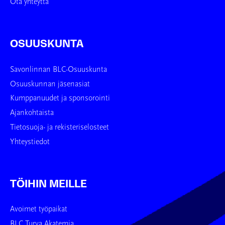
Ota yhteyttä
OSUUSKUNTA
Savonlinnan BLC-Osuuskunta
Osuuskunnan jäsenasiat
Kumppanuudet ja sponsorointi
Ajankohtaista
Tietosuoja- ja rekisteriselosteet
Yhteystiedot
TÖIHIN MEILLE
Avoimet työpaikat
BLC Turva Akatemia