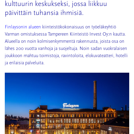
kulttuurin keskukseksi, jossa liikkuu
päivittäin tuhansia ihmisiä.
Finlaysonin alueen
kiinteistökokonaisuus on työeläkeyhtiö
Varman omistuksessa Tampereen Kiinteistö Invest Oy:n kautta.
Alueella on noin kolmisenkymmentä rakennusta, joista osa on
lähes 200 vuotta vanhoja ja suojeltuja. Noin sadan vuokralaisen
joukkoon mahtuu toimistoja, ravintoloita, elokuvateatteri, hotelli
ja erilaisia palveluita.