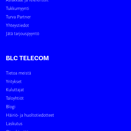
Asiakkaat ja referenssit
Tukkumyynti
Turva Partner
Yhteystiedot
Jätä tarjouspyyntö
BLC TELECOM
Tietoa meistä
Yritykset
Kuluttajat
Taloyhtiöt
Blogi
Häiriö- ja huoltotiedotteet
Laskutus