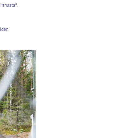
minnasta",
uiden