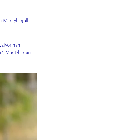
on Mäntyharjulla
valvonnan
",
Mäntyharjun