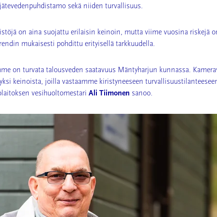
ä jätevedenpuhdistamo sekä niiden turvallisuus.
istöjä on aina suojattu erilaisin keinoin, mutta viime vuosina riskejä 
rendin mukaisesti pohdittu erityisellä tarkkuudella.
me on turvata talousveden saatavuus Mäntyharjun kunnassa.
Kamera
si keinoista, joilla vastaamme kiristyneeseen turvallisuustilanteeseen
laitoksen vesihuoltomestari
Ali Tiimonen
sanoo.