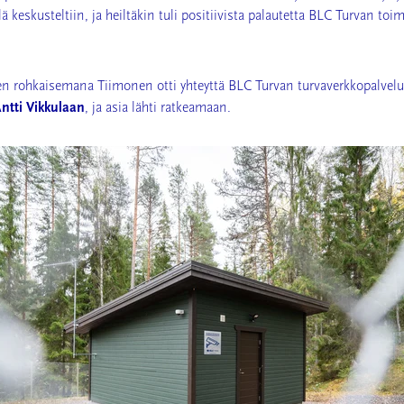
ä keskusteltiin, ja heiltäkin tuli positiivista palautetta BLC Turvan toi
 rohkaisemana Tiimonen otti yhteyttä BLC Turvan turvaverkkopalvel
ntti Vikkulaan
, ja asia lähti ratkeamaan.