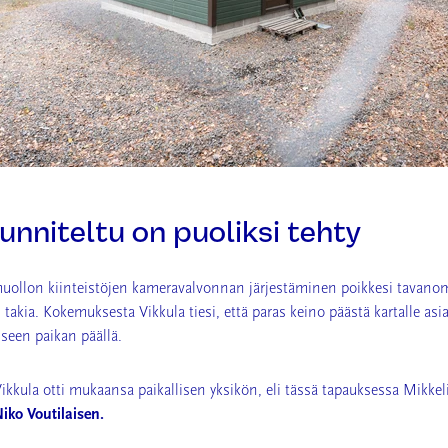
unniteltu on puoliksi tehty
uollon kiinteistöjen kameravalvonnan järjestäminen poikkesi tavano
n takia. Kokemuksesta Vikkula tiesi, että paras keino päästä kartalle as
iseen paikan päällä.
ikkula otti mukaansa paikallisen yksikön, eli tässä tapauksessa Mikke
iko Voutilaisen.