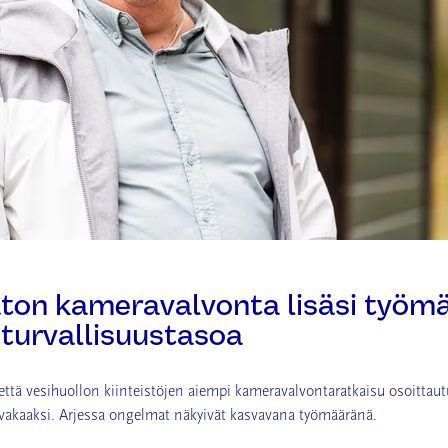
ton kameravalvonta lisäsi työmä
 turvallisuustasoa
ttä vesihuollon kiinteistöjen aiempi kameravalvontaratkaisu osoittaut
ävakaaksi. Arjessa ongelmat näkyivät kasvavana työmääränä.