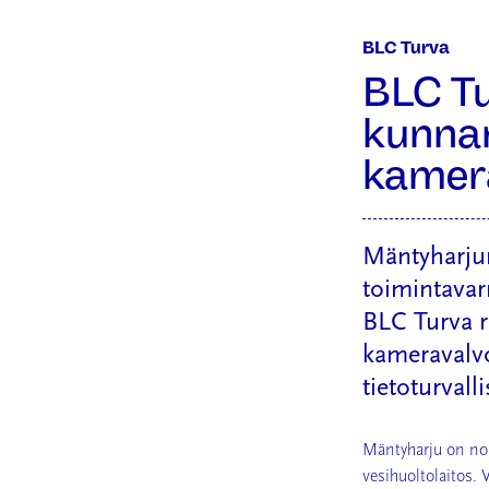
BLC Turva
BLC Tu
kunnan
kamer
Mäntyharjun
toimintavar
BLC Turva ra
kameravalvo
tietoturval
Mäntyharju on noi
vesihuoltolaitos. 