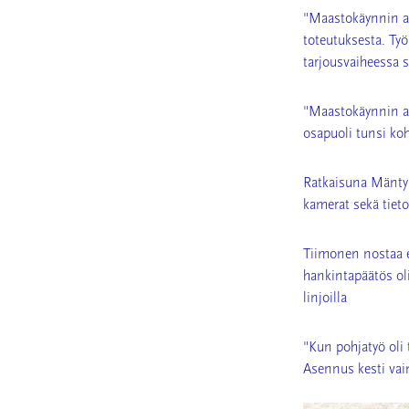
"Maastokäynnin an
toteutuksesta. Työ 
tarjousvaiheessa se
"Maastokäynnin an
osapuoli tunsi koh
Ratkaisuna Mäntyha
kamerat sekä tietol
Tiimonen nostaa e
hankintapäätös ol
linjoilla
"Kun pohjatyö oli t
Asennus kesti vain