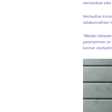
vesilaitokset sek
Vesihuollon kiinte
valtakunnallisen t
"Meidän tehtäväm
parantaminen on yk
kunnan vesihuolto