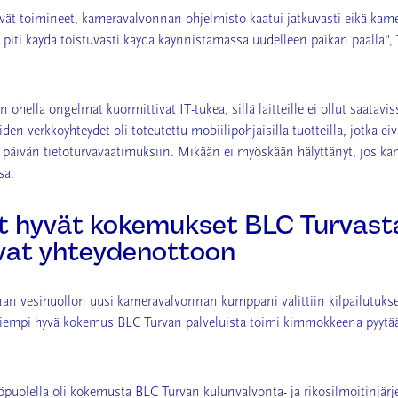
ivät toimineet, kameravalvonnan ohjelmisto kaatui jatkuvasti eikä kam
ä piti käydä toistuvasti käydä käynnistämässä uudelleen paikan päällä"
 ohella ongelmat kuormittivat IT-tukea, sillä laitteille ei ollut saatavis
den verkkoyhteydet oli toteutettu mobiilipohjaisilla tuotteilla, jotka ei
päivän tietoturvavaatimuksiin. Mikään ei myöskään hälyttänyt, jos kam
sa.
 hyvät kokemukset BLC Turvast
ivat yhteydenottoon
n vesihuollon uusi kameravalvonnan kumppani valittiin kilpailutuks
aiempi hyvä kokemus BLC Turvan palveluista toimi kimmokkeena pyyt
puolella oli kokemusta BLC Turvan kulunvalvonta- ja rikosilmoitinjärj