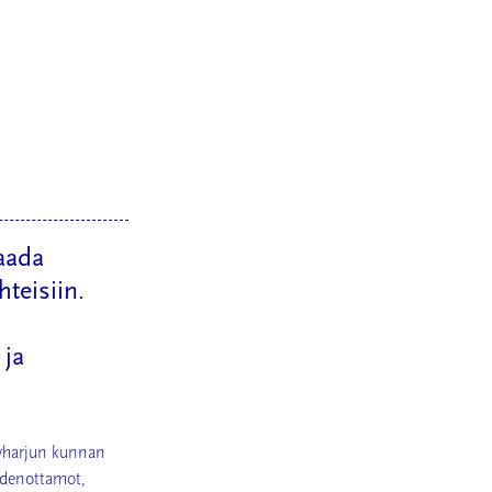
aada
teisiin.
 ja
tyharjun kunnan
vedenottamot,