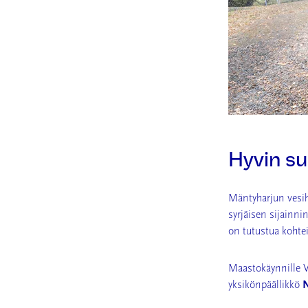
Hyvin su
Mäntyharjun vesih
syrjäisen sijainni
on tutustua kohte
Maastokäynnille V
yksikönpäällikkö
N