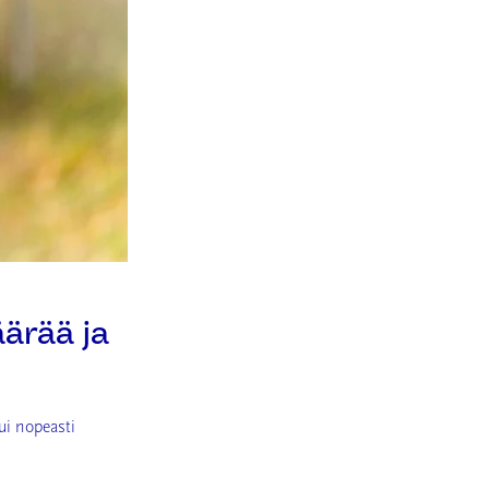
ärää ja
ui nopeasti