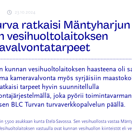
23.10.2024
rva ratkaisi Mäntyharjun
 vesihuoltolaitoksen
avalvontatarpeet
 kunnan vesihuoltolaitoksen haasteena oli s
ma kameravalvonta myös syrjäisiin maastokoh
tkaisi tarpeet hyvin suunnitellulla
ntajärjestelmällä, joka pyörii toimintavarman
lisen BLC Turvan turvaverkkopalvelun päällä.
n 5 500 asukkaan kunta Etelä-Savossa. Sen vesihuollosta vastaa Män
Vesihuoltolaitoksen vastuulla ovat kunnan vesihuollon kiinteistöt eli 