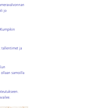
kameravalvonnan
li jo
. Kumpikin
 tallentimet ja
 Kun
 ollaan samoilla
toteutukseen.
vailee.