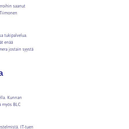
eroihin saanut
, Tiimonen
sa tukipalvelua.
vät enää
era jostain syystä
a
ella. Kunnan
ää myös BLC
estelmistä. IT-tuen