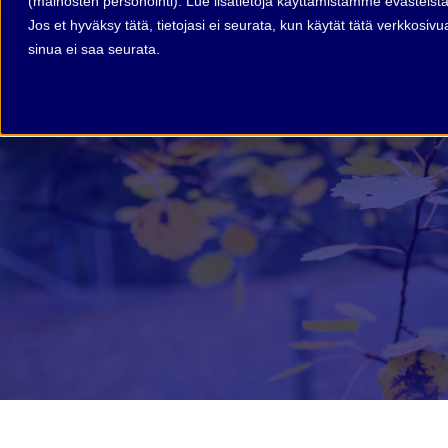
(mainosten personointi). Lue lisätietoja käyttämistämme evästeist
Jos et hyväksy tätä, tietojasi ei seurata, kun käytät tätä verkkosi
sinua ei saa seurata.