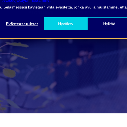
ä
tietosuojakäytännöstämme.
vua. Selaimessasi käytetään yhtä evästettä, jonka avulla muistamme, että
BLC TURVA
BLC TELECOM
OSUUS
Evästeasetukset
Hyväksy
Hylkää