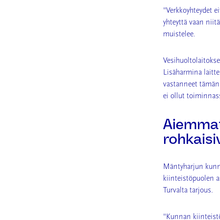
"Verkkoyhteydet e
yhteyttä vaan niit
muistelee.
Vesihuoltolaitoksen
Lisäharmina laittei
vastanneet tämän 
ei ollut toiminnas
Aiemmat
rohkais
Mäntyharjun kunna
kiinteistöpuolen 
Turvalta tarjous.
"Kunnan kiinteistö