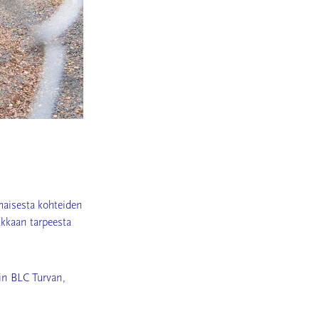
maisesta kohteiden
iakkaan tarpeesta
lin BLC Turvan,