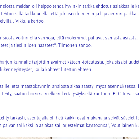
siosta meidän oli helppo tehdä hyvinkin tarkka ehdotus asiakkaalle 
tehtiin sillä tarkkuudella, että jokaisen kameran ja läpiviennin paikka o
lvillä", Vikkula kertoo.
siosta voitiin olla varmoja, että molemmat puhuvat samasta asiasta
teet ja tiesi niiden haasteet", Tiimonen sanoo.
rjun kunnalle tarjottiin avaimet käteen -toteutusta, joka sisälsi uudet
iikenneyhteydet, joilla kohteet liitettiin yhteen.
sille, että maastokäynnin ansiosta aikaa säästyi myös asennuksessa.
i tehty, saatiin homma melkein kertarysäyksellä kuntoon. BLC Turvassa
ehty tarkasti, asentajalla oli heti kaikki osat mukana ja selvät sävelet 
 päivän tai kaksi ja asiakas sai järjestelmät käyttöönsä", Voutilainen ku