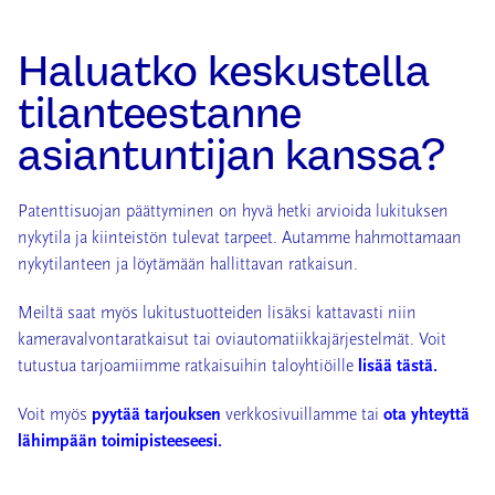
Haluatko keskustella
tilanteestanne
asiantuntijan kanssa?
Patenttisuojan päättyminen on hyvä hetki arvioida lukituksen
nykytila ja kiinteistön tulevat tarpeet. Autamme hahmottamaan
nykytilanteen ja löytämään hallittavan ratkaisun.
Meiltä saat myös lukitustuotteiden lisäksi kattavasti niin
kameravalvontaratkaisut tai oviautomatiikkajärjestelmät. Voit
tutustua tarjoamiimme ratkaisuihin taloyhtiöille
lisää tästä.
Voit myös
pyytää tarjouksen
verkkosivuillamme tai
ota yhteyttä
lähimpään toimipisteeseesi.