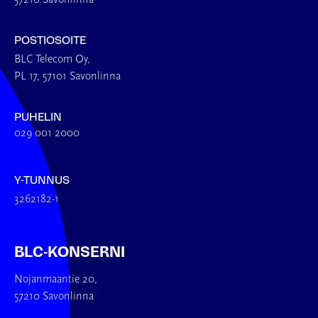
57210 Savonlinna
POSTIOSOITE
BLC Telecom Oy,
PL 17, 57101 Savonlinna
PUHELIN
029 001 2000
Y-TUNNUS
3262182-1
BLC-KONSERNI
Nojanmaantie 20,
57210 Savonlinna