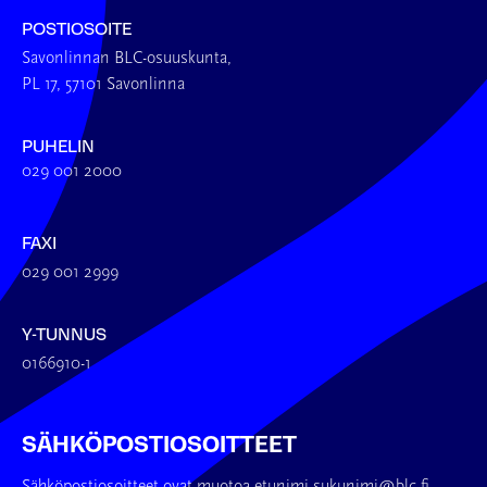
POSTIOSOITE
Savonlinnan BLC-osuuskunta,
PL 17, 57101 Savonlinna
PUHELIN
029 001 2000
FAXI
029 001 2999
Y-TUNNUS
0166910-1
SÄHKÖPOSTIOSOITTEET
Sähköpostiosoitteet ovat muotoa etunimi.sukunimi@blc.fi