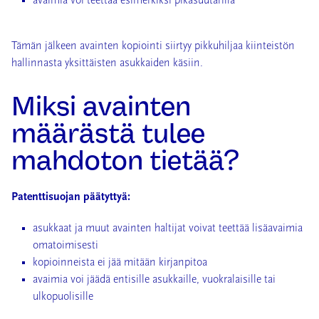
avaimia voi teettää esimerkiksi pikasuutarilla
Tämän jälkeen avainten kopiointi siirtyy pikkuhiljaa kiinteistön
hallinnasta yksittäisten asukkaiden käsiin.
Miksi avainten
määrästä tulee
mahdoton tietää?
Patenttisuojan päätyttyä:
asukkaat ja muut avainten haltijat voivat teettää lisäavaimia
omatoimisesti
kopioinneista ei jää mitään kirjanpitoa
avaimia voi jäädä entisille asukkaille, vuokralaisille tai
ulkopuolisille