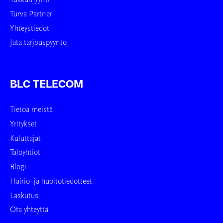
Tukkumyynti
Turva Partner
Yhteystiedot
Jätä tarjouspyyntö
BLC TELECOM
Tietoa meistä
Yritykset
Kuluttajat
Taloyhtiöt
Blogi
Häiriö- ja huoltotiedotteet
Laskutus
Ota yhteyttä