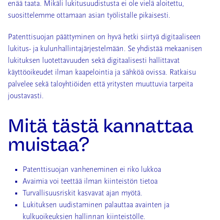
enää taata. Mikäli lukitusuudistusta ei ole vielä aloitettu,
suosittelemme ottamaan asian työlistalle pikaisesti.
Patenttisuojan päättyminen on hyvä hetki siirtyä digitaaliseen
lukitus- ja kulunhallintajärjestelmään. Se yhdistää mekaanisen
lukituksen luotettavuuden sekä digitaalisesti hallittavat
käyttöoikeudet ilman kaapelointia ja sähköä ovissa. Ratkaisu
palvelee sekä taloyhtiöiden että yritysten muuttuvia tarpeita
joustavasti.
Mitä tästä kannattaa
muistaa?
Patenttisuojan vanheneminen ei riko lukkoa
Avaimia voi teettää ilman kiinteistön tietoa
Turvallisuusriskit kasvavat ajan myötä.
Lukituksen uudistaminen palauttaa avainten ja
kulkuoikeuksien hallinnan kiinteistölle.