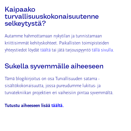
Kaipaako
turvallisuuskokonaisuutenne
selkeytystä?
Autamme hahmottamaan nykytilan ja tunnistamaan
kriittisimmät kehityskohteet. Paikallisten toimipisteiden
yhteystiedot löydät
täältä
tai jätä tarjouspyyntö
tällä sivulla.
Sukella syvemmälle aiheeseen
Tämä blogikirjoitus on osa Turvallisuuden satama -
sisältökokonaisuutta, jossa pureudumme lukitus- ja
turvatekniikan projektien eri vaiheisiin pintaa syvemmältä.
Tutustu aiheeseen lisää
täältä.