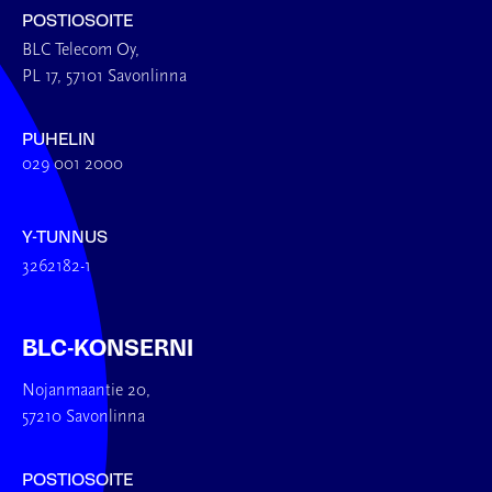
POSTIOSOITE
BLC Telecom Oy,
PL 17, 57101 Savonlinna
PUHELIN
029 001 2000
Y-TUNNUS
3262182-1
BLC-KONSERNI
Nojanmaantie 20,
57210 Savonlinna
POSTIOSOITE