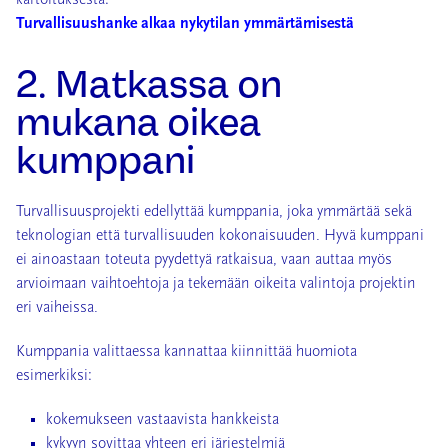
kartoituksesta:
Turvallisuushanke alkaa nykytilan ymmärtämisestä
2. Matkassa on
mukana oikea
kumppani
Turvallisuusprojekti edellyttää kumppania, joka ymmärtää sekä
teknologian että turvallisuuden kokonaisuuden. Hyvä kumppani
ei ainoastaan toteuta pyydettyä ratkaisua, vaan auttaa myös
arvioimaan vaihtoehtoja ja tekemään oikeita valintoja projektin
eri vaiheissa.
Kumppania valittaessa kannattaa kiinnittää huomiota
esimerkiksi:
kokemukseen vastaavista hankkeista
kykyyn sovittaa yhteen eri järjestelmiä