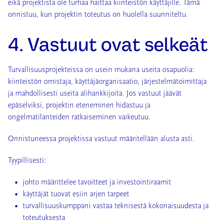
eikä projektista ole turhaa haittaa kiinteistön käyttäjille.
Tämä
onnistuu, kun projektin toteutus on huolella suunniteltu.
4. Vastuut ovat selkeät
Turvallisuusprojekteissa on usein mukana useita osapuolia:
kiinteistön omistaja, käyttäjäorganisaatio, järjestelmätoimittaja
ja mahdollisesti useita alihankkijoita. Jos vastuut jäävät
epäselviksi, projektin eteneminen hidastuu ja
ongelmatilanteiden ratkaiseminen vaikeutuu.
Onnistuneessa projektissa vastuut määritellään alusta asti.
Tyypillisesti:
johto määrittelee tavoitteet ja investointiraamit
käyttäjät tuovat esiin arjen tarpeet
turvallisuuskumppani vastaa teknisestä kokonaisuudesta ja
toteutuksesta