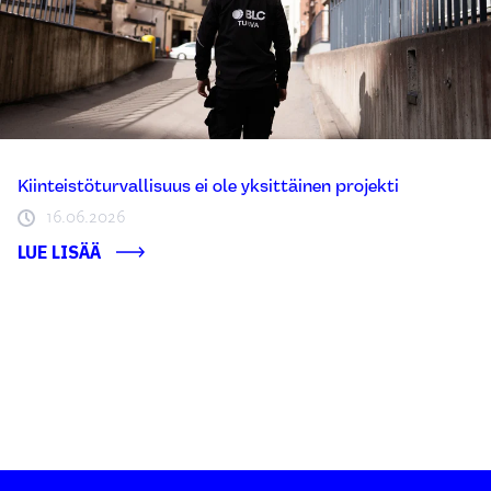
Kiinteistöturvallisuus ei ole yksittäinen projekti
16.06.2026
LUE LISÄÄ