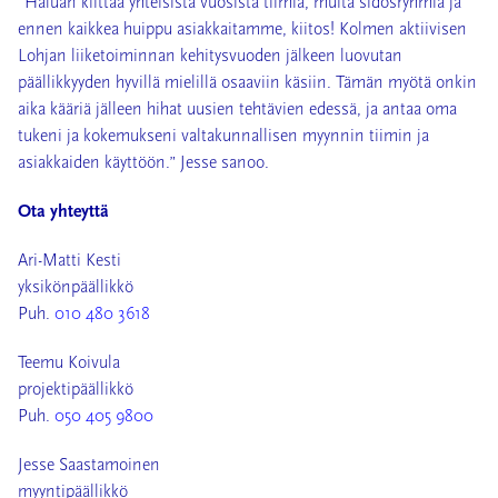
”Haluan kiittää yhteisistä vuosista tiimiä, muita sidosryhmiä ja
ennen kaikkea huippu asiakkaitamme, kiitos! Kolmen aktiivisen
Lohjan liiketoiminnan kehitysvuoden jälkeen luovutan
päällikkyyden hyvillä mielillä osaaviin käsiin. Tämän myötä onkin
aika kääriä jälleen hihat uusien tehtävien edessä, ja antaa oma
tukeni ja kokemukseni valtakunnallisen myynnin tiimin ja
asiakkaiden käyttöön.” Jesse sanoo.
Ota yhteyttä
Ari-Matti Kesti
yksikönpäällikkö
Puh.
010 480 3618
Teemu Koivula
projektipäällikkö
Puh.
050 405 9800
Jesse Saastamoinen
myyntipäällikkö