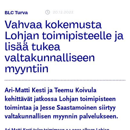
20.12.2022
BLC Turva
Vahvaa kokemusta
Lohjan toimipisteelle ja
lisää tukea
valtakunnalliseen
myyntiin
Ari-Matti Kesti ja Teemu Koivula
kehittävät jatkossa Lohjan toimipisteen
toimintaa ja Jesse Saastamoinen siirtyy
valtakunnallisen myynnin palvelukseen.