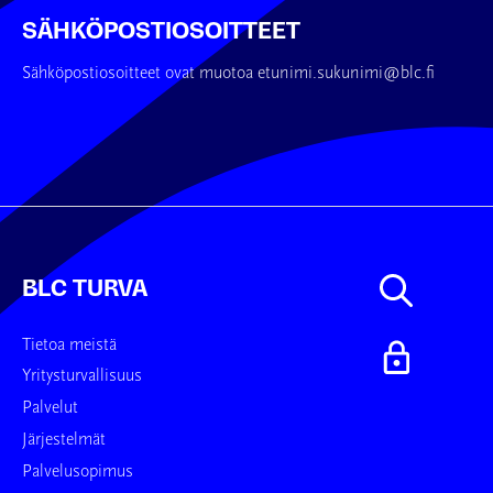
SÄHKÖPOSTIOSOITTEET
Sähköpostiosoitteet ovat muotoa etunimi.sukunimi@blc.fi
BLC TURVA
Tietoa meistä
Yritysturvallisuus
Palvelut
Järjestelmät
Palvelusopimus