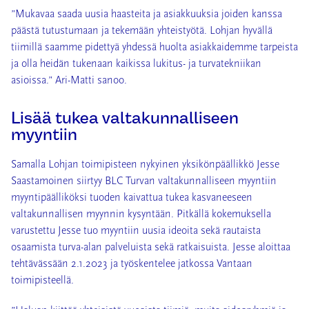
”Mukavaa saada uusia haasteita ja asiakkuuksia joiden kanssa
päästä tutustumaan ja tekemään yhteistyötä. Lohjan hyvällä
tiimillä saamme pidettyä yhdessä huolta asiakkaidemme tarpeista
ja olla heidän tukenaan kaikissa lukitus- ja turvatekniikan
asioissa.” Ari-Matti sanoo.
Lisää tukea valtakunnalliseen
myyntiin
Samalla Lohjan toimipisteen nykyinen yksikönpäällikkö Jesse
Saastamoinen siirtyy BLC Turvan valtakunnalliseen myyntiin
myyntipäälliköksi tuoden kaivattua tukea kasvaneeseen
valtakunnallisen myynnin kysyntään. Pitkällä kokemuksella
varustettu Jesse tuo myyntiin uusia ideoita sekä rautaista
osaamista turva-alan palveluista sekä ratkaisuista. Jesse aloittaa
tehtävässään 2.1.2023 ja työskentelee jatkossa Vantaan
toimipisteellä.