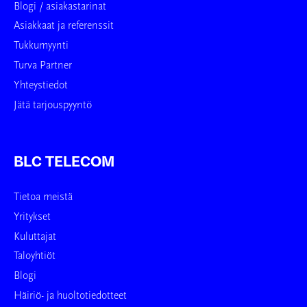
Blogi / asiakastarinat
Asiakkaat ja referenssit
Tukkumyynti
Turva Partner
Yhteystiedot
Jätä tarjouspyyntö
BLC TELECOM
Tietoa meistä
Yritykset
Kuluttajat
Taloyhtiöt
Blogi
Häiriö- ja huoltotiedotteet