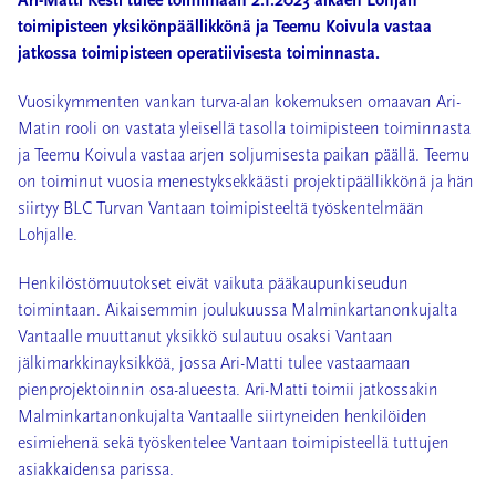
Ari-Matti Kesti tulee toimimaan 2.1.2023 alkaen Lohjan
toimipisteen yksikönpäällikkönä ja Teemu Koivula vastaa
jatkossa toimipisteen operatiivisesta toiminnasta.
Vuosikymmenten vankan turva-alan kokemuksen omaavan Ari-
Matin rooli on vastata yleisellä tasolla toimipisteen toiminnasta
ja Teemu Koivula vastaa arjen soljumisesta paikan päällä. Teemu
on toiminut vuosia menestyksekkäästi projektipäällikkönä ja hän
siirtyy BLC Turvan Vantaan toimipisteeltä työskentelmään
Lohjalle.
Henkilöstömuutokset eivät vaikuta pääkaupunkiseudun
toimintaan. Aikaisemmin joulukuussa Malminkartanonkujalta
Vantaalle muuttanut yksikkö sulautuu osaksi Vantaan
jälkimarkkinayksikköä, jossa Ari-Matti tulee vastaamaan
pienprojektoinnin osa-alueesta. Ari-Matti toimii jatkossakin
Malminkartanonkujalta Vantaalle siirtyneiden henkilöiden
esimiehenä sekä työskentelee Vantaan toimipisteellä tuttujen
asiakkaidensa parissa.