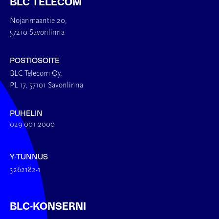
BLC TELECOM
Nojanmaantie 20,
57210 Savonlinna
POSTIOSOITE
BLC Telecom Oy,
PL 17, 57101 Savonlinna
PUHELIN
029 001 2000
Y-TUNNUS
3262182-1
BLC-KONSERNI