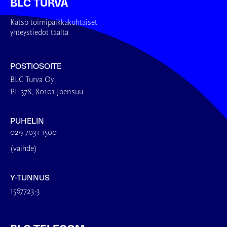
BLC TURVA
Katso toimipaikkakohtaiset
yhteystiedot täältä
POSTIOSOITE
BLC Turva Oy
PL 378, 80101 Joensuu
PUHELIN
029 7031 1500
(vaihde)
Y-TUNNUS
1567723-3