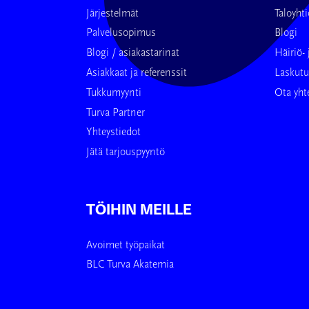
Järjestelmät
Taloyhti
Palvelusopimus
Blogi
Blogi / asiakastarinat
Häiriö- 
Asiakkaat ja referenssit
Laskut
Tukkumyynti
Ota yht
Turva Partner
Yhteystiedot
Jätä tarjouspyyntö
TÖIHIN MEILLE
Avoimet työpaikat
BLC Turva Akatemia