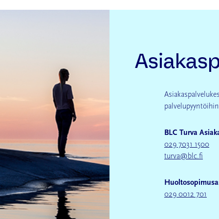
Asiakasp
Asiakaspalveluke
palvelupyyntöihin j
BLC Turva Asiak
029 7031 1500
turva@blc.fi
Huoltosopimusas
029 0012 701