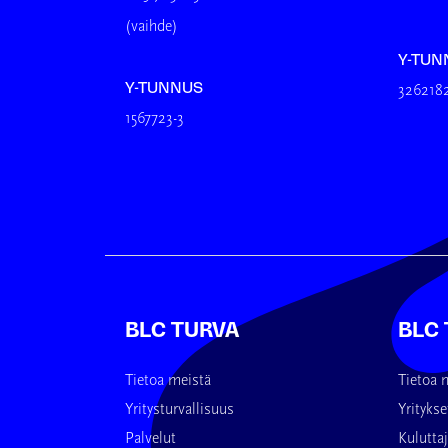
(vaihde)
Y-TUN
Y-TUNNUS
3262182
1567723-3
BLC TURVA
BLC
Tietoa meistä
Tietoa 
Yritysturvallisuus
Yritykse
Palvelut
Kuluttaj