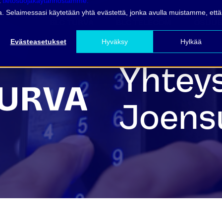
ä
tietosuojakäytännöstämme.
vua. Selaimessasi käytetään yhtä evästettä, jonka avulla muistamme, että
BLC TURVA
BLC TELECOM
OSUUS
Evästeasetukset
Hyväksy
Hylkää
Yhteys
Joens