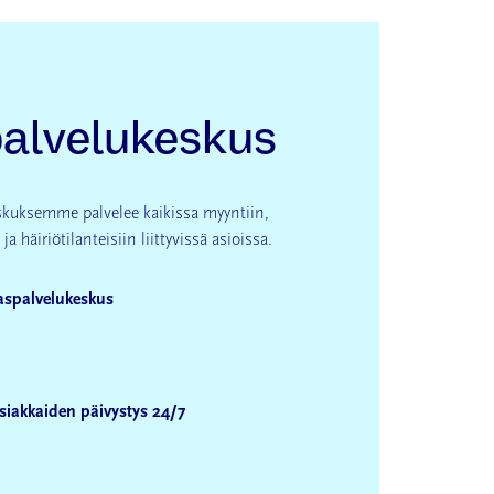
alvelukeskus
skuksemme palvelee kaikissa myyntiin,
a häiriötilanteisiin liittyvissä asioissa.
aspalvelukeskus
iakkaiden päivystys 24/7