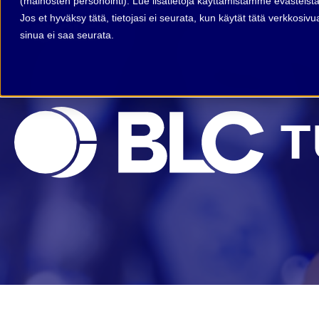
(mainosten personointi). Lue lisätietoja käyttämistämme evästeist
Jos et hyväksy tätä, tietojasi ei seurata, kun käytät tätä verkkosi
sinua ei saa seurata.