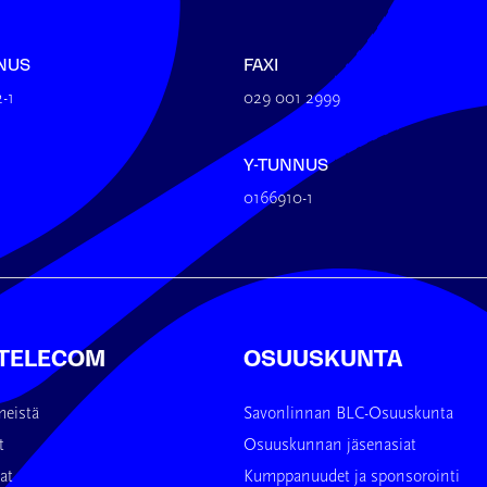
NUS
FAXI
-1
029 001 2999
Y-TUNNUS
0166910-1
 TELECOM
OSUUSKUNTA
meistä
Savonlinnan BLC-Osuuskunta
t
Osuuskunnan jäsenasiat
at
Kumppanuudet ja sponsorointi