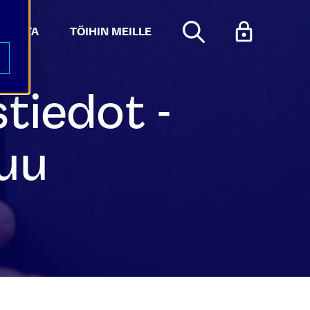
KUNTA
TÖIHIN MEILLE
tiedot -
uu