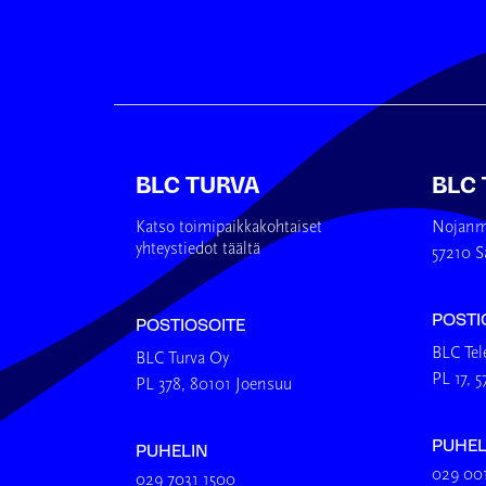
BLC TURVA
BLC
Katso toimipaikkakohtaiset
Nojanm
yhteystiedot täältä
57210 S
POSTI
POSTIOSOITE
BLC Te
BLC Turva Oy
PL 17, 
PL 378, 80101 Joensuu
PUHEL
PUHELIN
029 00
029 7031 1500