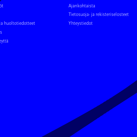
öt
Ajankohtaista
Tietosuoja- ja rekisteriselosteet
ja huoltotiedotteet
Yhteystiedot
us
eyttä