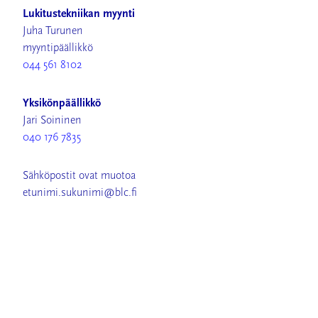
Lukitustekniikan myynti
Juha Turunen
myyntipäällikkö
044 561 8102
Yksikönpäällikkö
Jari Soininen
040 176 7835
Sähköpostit ovat muotoa
etunimi.sukunimi@blc.fi