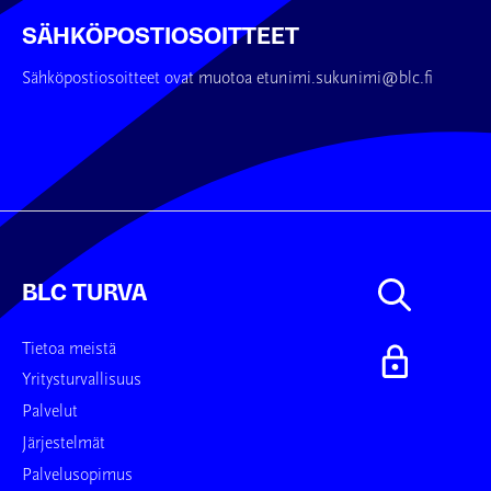
SÄHKÖPOSTIOSOITTEET
Sähköpostiosoitteet ovat muotoa etunimi.sukunimi@blc.fi
BLC TURVA
Tietoa meistä
Yritysturvallisuus
Palvelut
Järjestelmät
Palvelusopimus