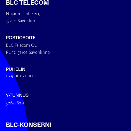
BLC TELECOM
Nojanmaantie 20,
57210 Savonlinna
POSTIOSOITE
BLC Telecom Oy,
PL 17, 57101 Savonlinna
PUHELIN
029 001 2000
Y-TUNNUS
3262182-1
BLC-KONSERNI