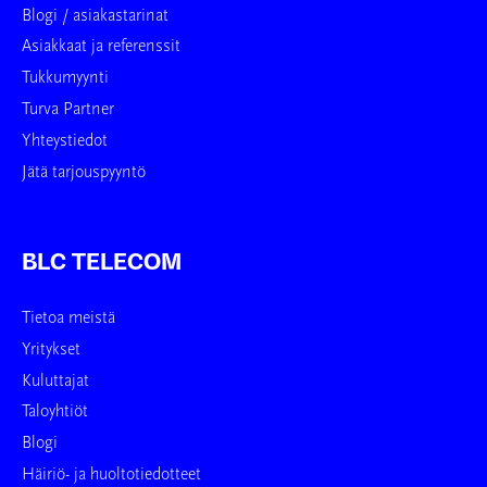
Blogi / asiakastarinat
Asiakkaat ja referenssit
Tukkumyynti
Turva Partner
Yhteystiedot
Jätä tarjouspyyntö
BLC TELECOM
Tietoa meistä
Yritykset
Kuluttajat
Taloyhtiöt
Blogi
Häiriö- ja huoltotiedotteet