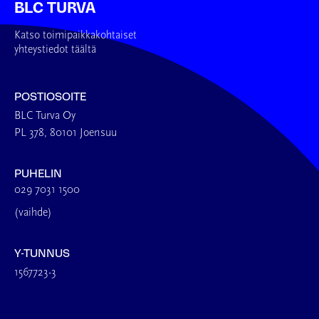
BLC TURVA
Katso toimipaikkakohtaiset
yhteystiedot täältä
POSTIOSOITE
BLC Turva Oy
PL 378, 80101 Joensuu
PUHELIN
029 7031 1500
(vaihde)
Y-TUNNUS
1567723-3