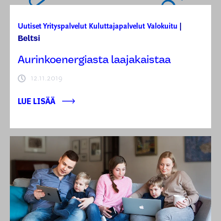
Uutiset
Yrityspalvelut
Kuluttajapalvelut
Valokuitu
|
Beltsi
Aurinkoenergiasta laajakaistaa
12.11.2019
LUE LISÄÄ