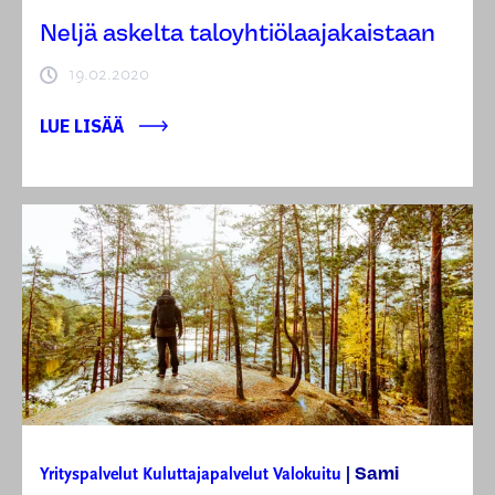
Neljä askelta taloyhtiölaajakaistaan
19.02.2020
LUE LISÄÄ
Sami
Yrityspalvelut
Kuluttajapalvelut
Valokuitu
|