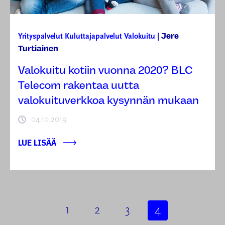
Jere
Yrityspalvelut
Kuluttajapalvelut
Valokuitu
|
Turtiainen
Valokuitu kotiin vuonna 2020? BLC
Telecom rakentaa uutta
valokuituverkkoa kysynnän mukaan
04.10.2019
LUE LISÄÄ
1
2
3
4