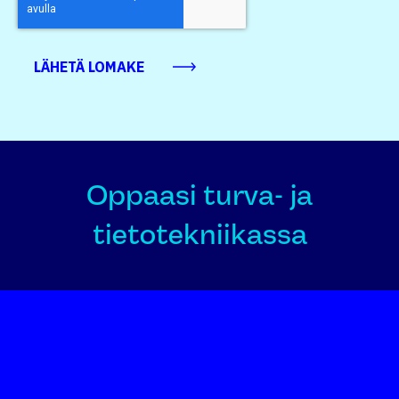
Oppaasi turva- ja
tietotekniikassa