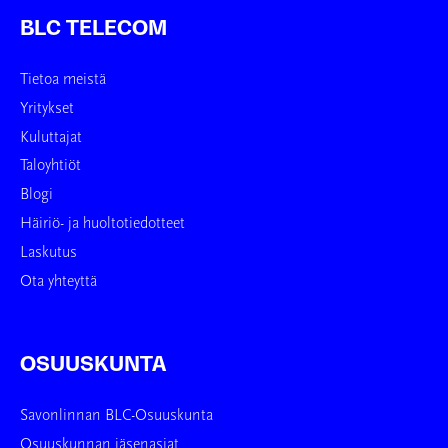
BLC TELECOM
Tietoa meistä
Yritykset
Kuluttajat
Taloyhtiöt
Blogi
Häiriö- ja huoltotiedotteet
Laskutus
Ota yhteyttä
OSUUSKUNTA
Savonlinnan BLC-Osuuskunta
Osuuskunnan jäsenasiat