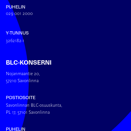
PUHELIN
029 001 2000
Y-TUNNUS
3262182-1
BLC-KONSERNI
Nojanmaantie 20,
57210 Savonlinna
POSTIOSOITE
Savonlinnan BLC-osuuskunta,
PL 17, 57101 Savonlinna
PUHELIN