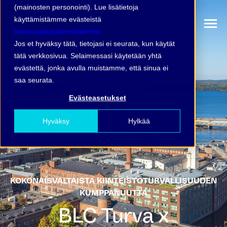
(mainosten personointi). Lue lisätietoja
käyttämistämme evästeistä
tietosuojakäytännöstämme.
Jos et hyväksy tätä, tietojasi ei seurata, kun käytät
tätä verkkosivua. Selaimessasi käytetään yhtä
evästettä, jonka avulla muistamme, että sinua ei
saa seurata.
Evästeasetukset
Hyväksy
Hylkää
KOKONAISVALTAISTA KIINTEISTÖTURVALLISUUDEN
KUMPPANUUTTA
BLC Turva x