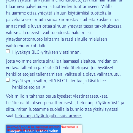
yksityisyyttäsi, ja käytämme henkilötietojasi tilisi hallintaan ja
tilaamiesi palveluiden ja tuotteiden tuottamiseen. Välillä
haluamme ottaa yhteyttä sinuun käyttämiäsi tuotteita ja
palveluita sekä muita sinua kiinnostavia aiheita koskien. Jos
annat meille luvan ottaa sinuun yhteyttä tässä tarkoituksessa,
valitse alla olevista vaihtoehdoista haluamasi
yhteydenottomuoto laittamalla rasti sinulle mieluisen
vaihtoehdon kohdalle.
Hyväksyn BLC -yrityksen viestinnän.
Jotta voimme tarjota sinulle tilaamaasi sisältöä, meidän on
voitava tallentaa ja käsitellä henkilötietojasi. Jos hyväksyt
henkilötietojesi tallentamisen, valitse alla oleva valintaruutu.
Hyväksyn ja sallin, että BLC tallentaa ja käsittelee
henkilötietojani.
*
Voit milloin tahansa perua kyseiset viestintäasetukset.
Lisätietoa tilauksen peruuttamisesta, tietosuojakäytännöistä ja
siitä, miten lupaamme suojella ja kunnioittaa yksityisyyttäsi,
saat
tietosuojakäytäntöjulkaisuistamme.