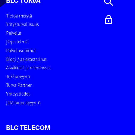
BLC TURVA
Tietoa meistä
Yritysturvallisuus
Palvelut
Järjestelmät
Palvelusopimus
Blogi / asiakastarinat
Asiakkaat ja referenssit
Tukkumyynti
Turva Partner
Yhteystiedot
Jätä tarjouspyyntö
BLC TELECOM