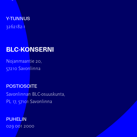
Y-TUNNUS
3262182-1
BLC-KONSERNI
Nojanmaantie 20,
57210 Savonlinna
POSTIOSOITE
Savonlinnan BLC-osuuskunta,
PL 17, 57101 Savonlinna
PUHELIN
029 001 2000