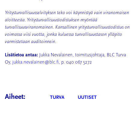
Yritysturvallisuusselvityksen teko voi käynnistyä vain viranomaisen
aloitteesta. Yritysturvallisuust
odistuksen myöntää
turvallisuusviranomainen. Kan­sal­li­nen yri­tys­tur­val­li­suus­to­dis­tus on
voi­mas­sa viisi vuot­ta, jonka kuluessa turvallisuustason ylläpito
varmistetaan auditoinnein.
Lisätietoa antaa:
Jukka Nevalainen, toimitusjohtaja, BLC Turva
Oy,
jukka.nevalainen@blc.fi
, p. 040 067 5272
Aiheet:
TURVA
UUTISET