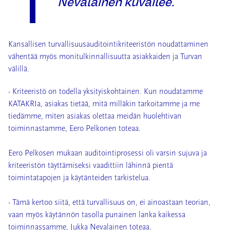
Nevalainen kuvailee.
Kansallisen turvallisuusauditointikriteeristön noudattaminen
vähentää myös monitulkinnallisuutta asiakkaiden ja Turvan
välillä.
- Kriteeristö on todella yksityiskohtainen. Kun noudatamme
KATAKRIa, asiakas tietää, mitä milläkin tarkoitamme ja me
tiedämme, miten asiakas olettaa meidän huolehtivan
toiminnastamme, Eero Pelkonen toteaa.
Eero Pelkosen mukaan auditointiprosessi oli varsin sujuva ja
kriteeristön täyttämiseksi vaadittiin lähinnä pientä
toimintatapojen ja käytänteiden tarkistelua.
- Tämä kertoo siitä, että turvallisuus on, ei ainoastaan teorian,
vaan myös käytännön tasolla punainen lanka kaikessa
toiminnassamme, Jukka Nevalainen toteaa.