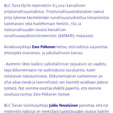
BLC Turva Oy:lle myönnettiin 6.5.2021 kansallinen
yritysturvallisuustodistus. Yritysturvallisuustodistuksen saanut
yritys kykenee käsittelemään turvallisuusluokiteltua tietoaineistoa
luotettavasti sekä huolehtimaan henkilö-, tila- ja
tietoturvallisuuden tasosta kansallisen
turvallisuusauditointikriteeristön (KATAKRI) mukaisesti.
Asiakkuusjohtaja
Eero Pelkonen
kertoo, että todistus sujuvoittaa
yhteistyötä viranomais- ja julkishallinnon kanssa.
- Aiemmin lähes kaikkiin julkishallinnon tarjouksiin on vaadittu
laaja dokumentaatio nyt auditoiduista osa-alueista, kuten
tietoturvan toteutumisesta. Dokumentaation tuottaminen on
ollut aikaa vievää ja luonnollisesti sen käsittely asiakkaan päässä
työlästä. Nyt voimme osoittaa yhdellä paperilla, että olemme
soveltuva toimija, Eero Pelkonen iloitsee.
BLC Turvan toimitusjohtaja
Jukka Nevalainen
painottaa, että nyt
myönnetty todistus on merkittävä luotettavuuden osoitus kaikille