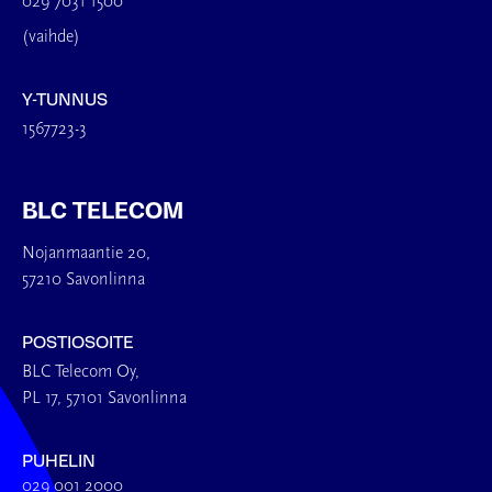
029 7031 1500
(vaihde)
Y-TUNNUS
1567723-3
BLC TELECOM
Nojanmaantie 20,
57210 Savonlinna
POSTIOSOITE
BLC Telecom Oy,
PL 17, 57101 Savonlinna
PUHELIN
029 001 2000