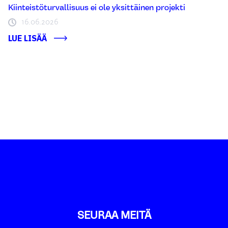
Kiinteistöturvallisuus ei ole yksittäinen projekti
16.06.2026
LUE LISÄÄ
SEURAA MEITÄ