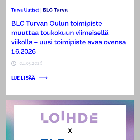
BLC Turva
Turva
Uutiset
|
BLC Turvan Oulun toimipiste
muuttaa toukokuun viimeisellä
viikolla – uusi toimipiste avaa ovensa
1.6.2026
04.05.2026
LUE LISÄÄ