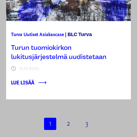
BLC Turva
Turva
Uutiset
Asiakascase
|
Turun tuomiokirkon
lukitusjärjestelmä uudistetaan
15.12.2023
LUE LISÄÄ
1
2
3