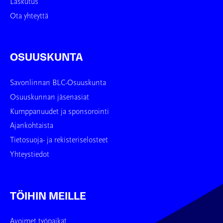
Laskutus
Ota yhteyttä
OSUUSKUNTA
Savonlinnan BLC-Osuuskunta
Osuuskunnan jäsenasiat
Kumppanuudet ja sponsorointi
Ajankohtaista
Tietosuoja- ja rekisteriselosteet
Yhteystiedot
TÖIHIN MEILLE
Avoimet työpaikat