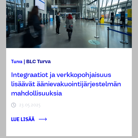
BLC Turva
Turva
|
Integraatiot ja verkkopohjaisuus
lisäävät äänievakuointijärjestelmän
mahdollisuuksia
23.05.2025
LUE LISÄÄ