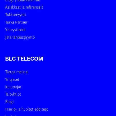
Blogi / asiakastarinat
Asiakkaat ja referenssit
Tukkumyynti
Turva Partner
Yhteystiedot
Jätä tarjouspyyntö
BLC TELECOM
Tietoa meistä
Yritykset
Kuluttajat
Taloyhtiöt
Blogi
Häiriö- ja huoltotiedotteet