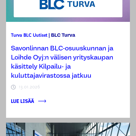
BLC Turva
Turva
BLC
Uutiset
|
Savonlinnan BLC-osuuskunnan ja
Loihde Oyj:n välisen yrityskaupan
käsittely Kilpailu- ja
kuluttajavirastossa jatkuu
13.01.2026
LUE LISÄÄ