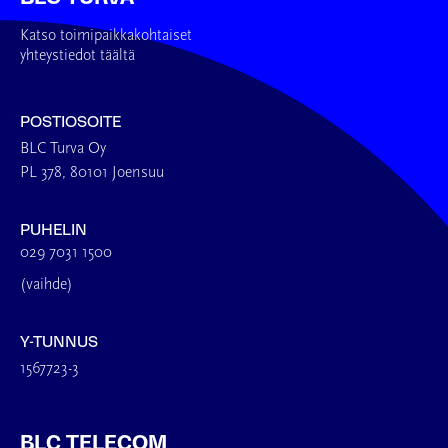
Katso toimipaikkakohtaiset
yhteystiedot täältä
POSTIOSOITE
BLC Turva Oy
PL 378, 80101 Joensuu
PUHELIN
029 7031 1500
(vaihde)
Y-TUNNUS
1567723-3
BLC TELECOM