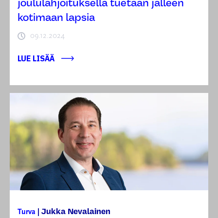
joululahjoituksella tuetaan jälleen
kotimaan lapsia
09.12.2024
LUE LISÄÄ
Jukka Nevalainen
Turva
|