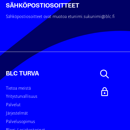
SÄHKÖPOSTIOSOITTEET
Sähköpostiosoitteet ovat muotoa etunimi.sukunimi@blc.fi
BLC TURVA
Tietoa meistä
Yritysturvallisuus
Palvelut
Järjestelmät
Palvelusopimus