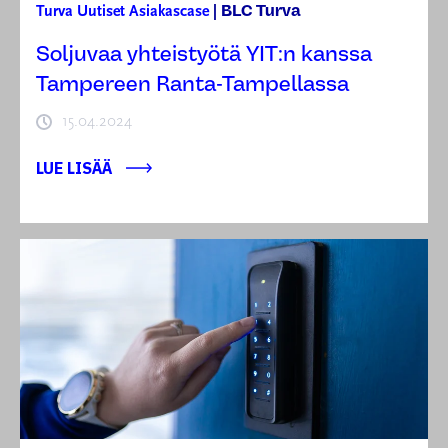
BLC Turva
Turva
Uutiset
Asiakascase
|
Soljuvaa yhteistyötä YIT:n kanssa
Tampereen Ranta-Tampellassa
15.04.2024
LUE LISÄÄ