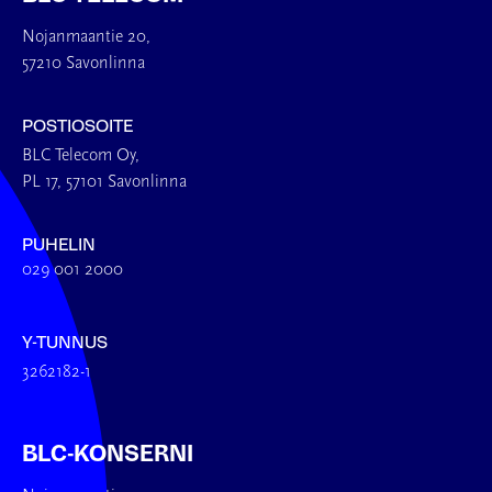
Nojanmaantie 20,
57210 Savonlinna
POSTIOSOITE
BLC Telecom Oy,
PL 17, 57101 Savonlinna
PUHELIN
029 001 2000
Y-TUNNUS
3262182-1
BLC-KONSERNI