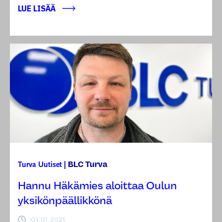
LUE LISÄÄ
BLC Turva
Turva
Uutiset
|
Hannu Häkämies aloittaa Oulun
yksikönpäällikkönä
03.01.2025