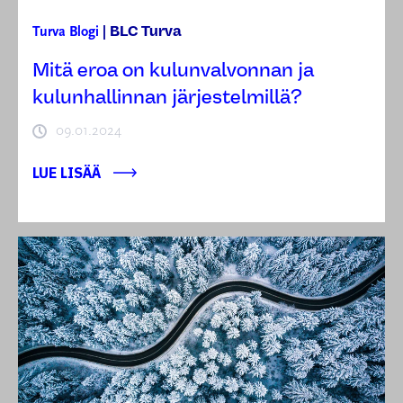
BLC Turva
Turva
Blogi
|
Mitä eroa on kulunvalvonnan ja
kulunhallinnan järjestelmillä?
09.01.2024
LUE LISÄÄ