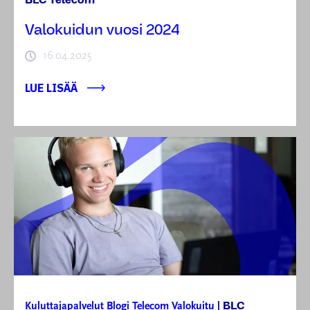
BLC Telecom
Valokuidun vuosi 2024
16.04.2025
LUE LISÄÄ
BLC
Kuluttajapalvelut
Blogi
Telecom
Valokuitu
|