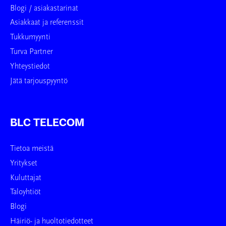
Blogi / asiakastarinat
Asiakkaat ja referenssit
Tukkumyynti
Turva Partner
Yhteystiedot
Jätä tarjouspyyntö
BLC TELECOM
Tietoa meistä
Yritykset
Kuluttajat
Taloyhtiöt
Blogi
Häiriö- ja huoltotiedotteet