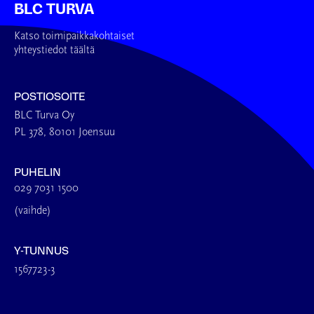
BLC TURVA
Katso toimipaikkakohtaiset
yhteystiedot täältä
POSTIOSOITE
BLC Turva Oy
PL 378, 80101 Joensuu
PUHELIN
029 7031 1500
(vaihde)
Y-TUNNUS
1567723-3