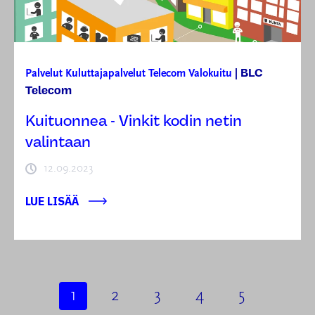
BLC
Palvelut
Kuluttajapalvelut
Telecom
Valokuitu
|
Telecom
Kuituonnea - Vinkit kodin netin
valintaan
12.09.2023
LUE LISÄÄ
1
2
3
4
5