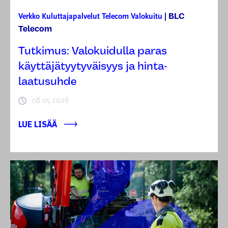
BLC
Verkko
Kuluttajapalvelut
Telecom
Valokuitu
|
Telecom
Tutkimus: Valokuidulla paras
käyttäjätyytyväisyys ja hinta-
laatusuhde
08.05.2026
LUE LISÄÄ