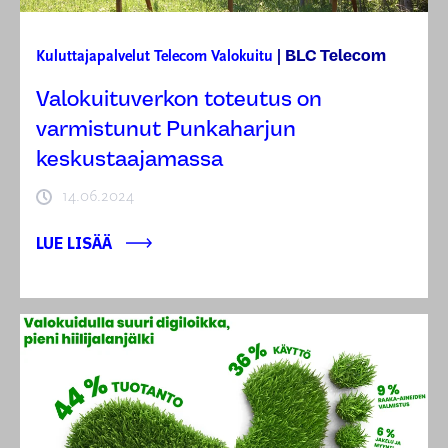
BLC Telecom
Kuluttajapalvelut
Telecom
Valokuitu
|
Valokuituverkon toteutus on
varmistunut Punkaharjun
keskustaajamassa
14.06.2024
LUE LISÄÄ