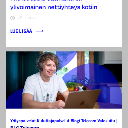
ylivoimainen nettiyhteys kotiin
28.11.2025
LUE LISÄÄ
Yrityspalvelut
Kuluttajapalvelut
Blogi
Telecom
Valokuitu
|