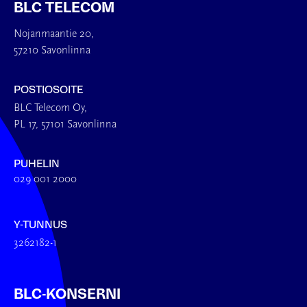
BLC TELECOM
Nojanmaantie 20,
57210 Savonlinna
POSTIOSOITE
BLC Telecom Oy,
PL 17, 57101 Savonlinna
PUHELIN
029 001 2000
Y-TUNNUS
3262182-1
BLC-KONSERNI