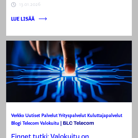
13.01.2026
LUE LISÄÄ
Verkko
Uutiset
Palvelut
Yrityspalvelut
Kuluttajapalvelut
BLC Telecom
Blogi
Telecom
Valokuitu
|
Finnet tutki: Valokuitu on