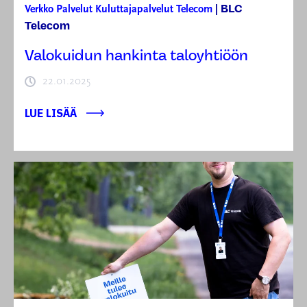
BLC
Verkko
Palvelut
Kuluttajapalvelut
Telecom
|
Telecom
Valokuidun hankinta taloyhtiöön
22.01.2025
LUE LISÄÄ